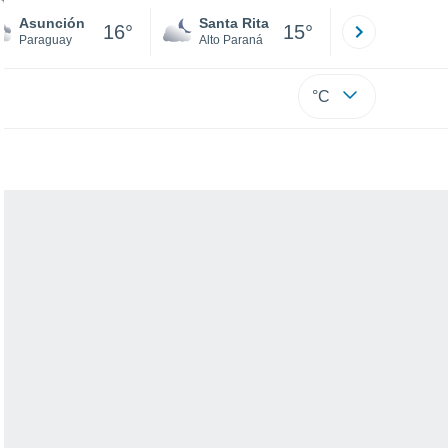
Asunción
Santa Rita
Ciudad 
16°
15°
Paraguay
Alto Paraná
Alto Paraná
°C