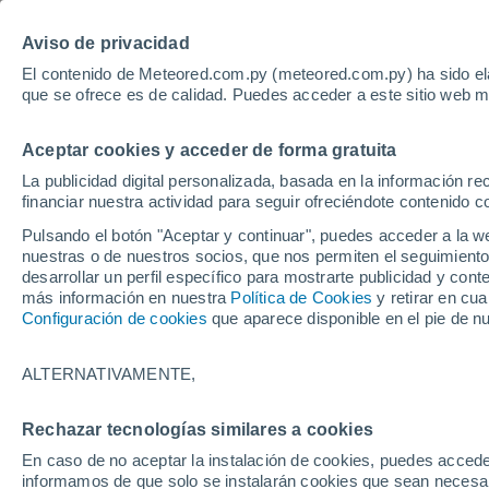
Aviso de privacidad
El contenido de Meteored.com.py (meteored.com.py) ha sido ela
que se ofrece es de calidad. Puedes acceder a este sitio web m
Tiempo
No
Aceptar cookies y acceder de forma gratuita
SÍMBOLOS ATMOSFÉRICOS
PRECIPITACIÓN
VI
La publicidad digital personalizada, basada en la información r
financiar nuestra actividad para seguir ofreciéndote contenido c
Inicio
Configuración y ayuda
Pulsando el botón "Aceptar y continuar", puedes acceder a la w
nuestras o de nuestros socios, que nos permiten el seguimiento
desarrollar un perfil específico para mostrarte publicidad y co
FAQ y Ayuda
más información en nuestra
Política de Cookies
y retirar en cu
Configuración de cookies
que aparece disponible en el pie de n
En esta página podrá encontrar el significado 
manera informativa y como complemento a los 
ALTERNATIVAMENTE,
Aquí podrá consultar la información relativa a
Rechazar tecnologías similares a cookies
nuestras recomendaciones principales para s
En caso de no aceptar la instalación de cookies, puedes accede
informamos de que solo se instalarán cookies que sean necesari