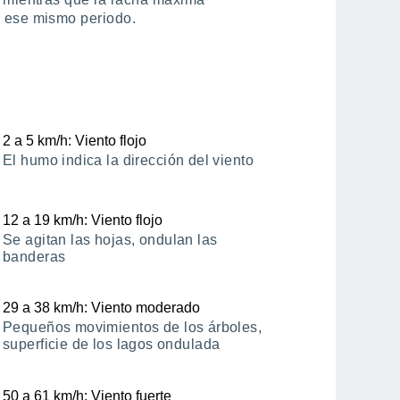
n ese mismo periodo.
2
a
5
km/h
: Viento flojo
El humo indica la dirección del viento
12
a
19
km/h
: Viento flojo
Se agitan las hojas, ondulan las
banderas
29
a
38
km/h
: Viento moderado
Pequeños movimientos de los árboles,
superficie de los lagos ondulada
50
a
61
km/h
: Viento fuerte