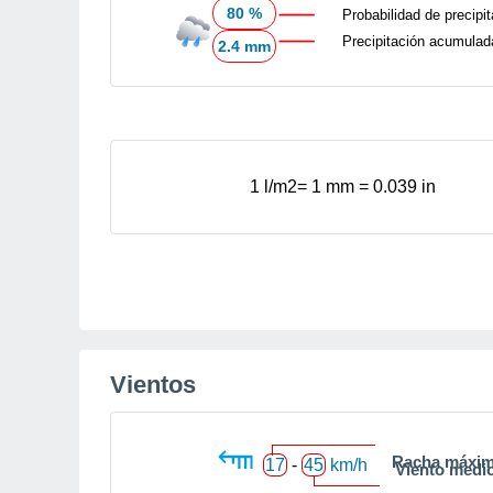
80 %
Probabilidad de precipi
Precipitación acumulad
2.4 mm
1 l/m
2
= 1 mm = 0.039 in
Vientos
Racha máxi
17
-
45
km/h
Viento medi