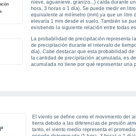
nieve, aguanieve, granizo...) caída durante u
tación
hora, 3 horas o 1 día). Se puede medir en litr
a
equivalente al milímetro (mm) ya que un litr
elevaría 1 mm desde el suelo. También se pu
existiendo la siguiente relación entre todas e
La probabilidad de precipitación representa l
de precipitación durante el intervalo de tiem
día). Cabe destacar que esta probabilidad de 
la cantidad de precipitación acumulada, es de
acumulada no tiene por qué representar una p
El viento se define como el movimiento del ai
tierra debido a las diferencias de presión atm
ma
tanto, el viento medio representa el promedi
o
periodo determinado (1 hora, 3 horas o 1 día