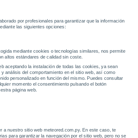
borado por profesionales para garantizar que la información
ediante las siguientes opciones:
ticias
Vídeos
Alertas
Radar
Mapas
Satélites
Modelos
Mundo
ENTOS
ÍNDICE UV
ecogida mediante cookies o tecnologías similares, nos permite
on altos estándares de calidad sin coste.
eb aceptando la instalación de todas las cookies, ya sean
 y análisis del comportamiento en el sitio web, así como
ntenido personalizado en función del mismo. Puedes consultar
alquier momento el consentimiento pulsando el botón
uestra página web.
de los diferentes iconos usados en el portal de
datos y temperaturas registrados.
 símbolos atmosféricos, vientos, índices UV y
u seguridad.
r a nuestro sitio web meteored.com.py. En este caso, te
as para garantizar la navegación por el sitio web, pero no se