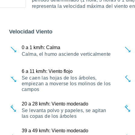
representa la velocidad máxima del viento e
Velocidad Viento
0
a
1
km/h
: Calma
Calma, el humo asciende verticalmente
6
a
11
km/h
: Viento flojo
Se caen las hojas de los árboles,
empiezan a moverse los molinos de los
campos
20
a
28
km/h
: Viento moderado
Se levanta polvo y papeles, se agitan
las copas de los árboles
39
a
49
km/h
: Viento moderado