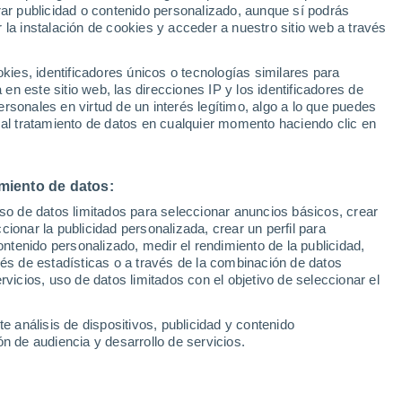
rar publicidad o contenido personalizado, aunque sí podrás
 la instalación de cookies y acceder a nuestro sitio web a través
Noche
es, identificadores únicos o tecnologías similares para
n este sitio web, las direcciones IP y los identificadores de
rsonales en virtud de un interés legítimo, algo a lo que puedes
Cielo despejado
 al tratamiento de datos en cualquier momento haciendo clic en
Nubes altas
miento de datos:
Nubes y claros
uso de datos limitados para seleccionar anuncios básicos, crear
ccionar la publicidad personalizada, crear un perfil para
Parcialmente nuboso
ontenido personalizado, medir el rendimiento de la publicidad,
vés de estadísticas o a través de la combinación de datos
Cubierto
rvicios, uso de datos limitados con el objetivo de seleccionar el
Calima con cielo despejado
e análisis de dispositivos, publicidad y contenido
n de audiencia y desarrollo de servicios.
Calima con cielo cubierto
Neblina