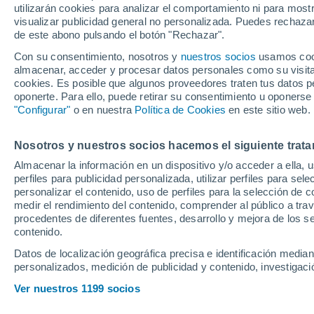
utilizarán cookies para analizar el comportamiento ni para most
Símbolos atmosféricos
visualizar publicidad general no personalizada. Puedes rechazar
de este abono pulsando el botón "Rechazar".
Día
Con su consentimiento, nosotros y
nuestros socios
usamos cooki
almacenar, acceder y procesar datos personales como su visita e
cookies. Es posible que algunos proveedores traten tus datos pe
Soleado
oponerte. Para ello, puede retirar su consentimiento u oponerse
"Configurar"
o en nuestra
Política de Cookies
en este sitio web.
Nubes altas
Nosotros y nuestros socios hacemos el siguiente trata
Nubes y claros
Almacenar la información en un dispositivo y/o acceder a ella, 
perfiles para publicidad personalizada, utilizar perfiles para sele
Parcialmente nuboso
personalizar el contenido, uso de perfiles para la selección de c
medir el rendimiento del contenido, comprender al público a tra
Cubierto
procedentes de diferentes fuentes, desarrollo y mejora de los se
contenido.
Calima con cielo despejado
Datos de localización geográfica precisa e identificación mediant
personalizados, medición de publicidad y contenido, investigació
Calima con cielo cubierto
Ver nuestros 1199 socios
Neblina