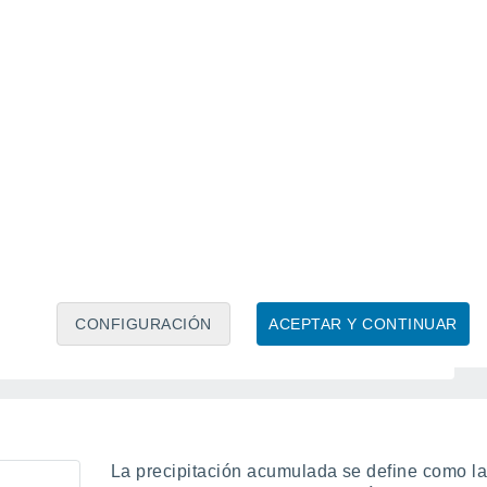
Granizo con cielo parcialmente nuboso
Granizo con cielo cubierto
Tormenta con granizo y cielo parcialmente
nuboso
Tormenta con granizo y cielo cubierto
Tormenta de arena
Ventisca
CONFIGURACIÓN
ACEPTAR Y CONTINUAR
La precipitación acumulada se define como la 