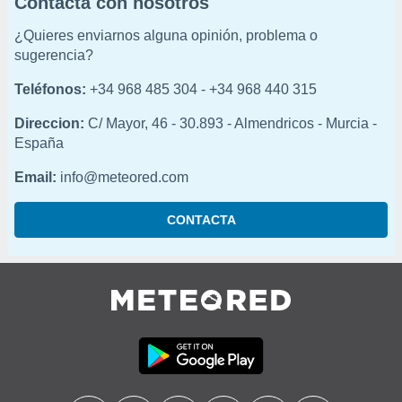
Contacta con nosotros
retirar su
ento u
¿Quieres enviarnos alguna opinión, problema o
sugerencia?
 de datos
er momento
Teléfonos:
+34 968 485 304 - +34 968 440 315
ic en
o en
Direccion:
C/ Mayor, 46 - 30.893 - Almendricos - Murcia -
España
 Cookies
en
eb.
Email:
info@meteored.com
y
socios
CONTACTA
el
to de
la
 en un
 y/o acceder
 de datos
ara
 anuncios