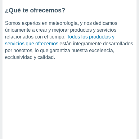
ublicidad y
¿Qué te ofrecemos?
do en
 mismo.
Somos expertos en meteorología, y nos dedicamos
sultar más
únicamente a crear y mejorar productos y servicios
 en nuestra
relacionados con el tiempo.
Todos los productos y
 Cookies
y
ualquier
servicios que ofrecemos
están íntegramente desarrollados
por nosotros, lo que garantiza nuestra excelencia,
ento
exclusividad y calidad.
 botón
ación de
kies
 disponible
e nuestra
.
IVAMENTE,
as
 a cookies
 no aceptar