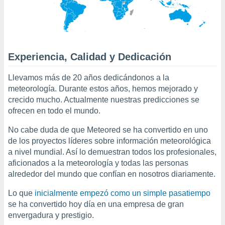
mación
ediante
ecnologías
nos permite
estra
ara seguir
Experiencia, Calidad y Dedicación
e contenido
ACEPTAR
stándares
Y
Llevamos más de 20 años dedicándonos a la
sin coste.
CONTINUAR
meteorología. Durante estos años, hemos mejorado y
 botón
crecido mucho. Actualmente nuestras predicciones se
continuar",
CONFIGURACIÓN
ofrecen en todo el mundo.
der a la
ndo la
No cabe duda de que Meteored se ha convertido en uno
 de todas
de los proyectos líderes sobre información meteorológica
, ya sean
a nivel mundial. Así lo demuestran todos los profesionales,
de nuestros
 nos
aficionados a la meteorología y todas las personas
alrededor del mundo que confían en nosotros diariamente.
 y análisis
tamiento en
Lo que
inicialmente empezó como un simple pasatiempo
b, así como
se ha convertido hoy día en una empresa de gran
un perfil
envergadura y prestigio.
para