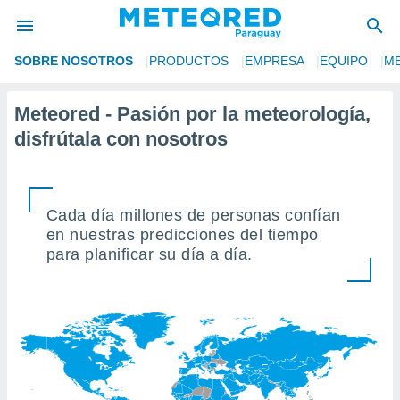
SOBRE NOSOTROS
PRODUCTOS
EMPRESA
EQUIPO
M
privacidad
o de
Meteored - Pasión por la meteorología,
om.py
disfrútala con nosotros
com.py) ha
ado por
es para
ue la
 que se
Cada día millones de personas confían
e calidad.
en nuestras predicciones del tiempo
eder a este
para planificar su día a día.
ediante las
opciones:
ookies y
e forma
d digital
ada, basada