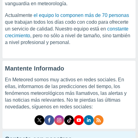
vanguardia en meteorología.
ste abono
 botón
Actualmente
el equipo lo componen más de 70 personas
.
que trabajan todos los días codo con codo para ofrecerte
un servicio de calidad. Nuestro equipo está en
constante
nto,
crecimiento
, pero no sólo a nivel de tamaño, sino también
a nivel profesional y personal.
cios
kies,
ores únicos
as similares
nar,
Mantente Informado
rocesar
onales como
En Meteored somos muy activos en redes sociales. En
 este sitio
ellas, informamos de las predicciones del tiempo, los
recciones IP
fenómenos meteorológicos más llamativos, las alertas y
ficadores de
las noticias más relevantes. No te pierdas las últimas
 posible
novedades, síguenos en redes sociales:
s
 traten tus
nales en
 interés
go a lo que
nerte. Para