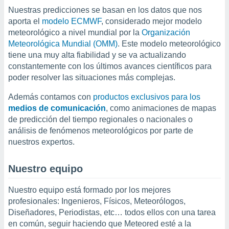
ón de
Nuestras predicciones se basan en los datos que nos
uedes
aporta el
modelo ECMWF
, considerado mejor modelo
uestro sitio
ed.com.py.
meteorológico a nivel mundial por la
Organización
o, te
Meteorológica Mundial (OMM)
. Este modelo meteorológico
 de que
tiene una muy alta fiabilidad y se va actualizando
talarán
constantemente con los últimos avances científicos para
e sean
poder resolver las situaciones más complejas.
para
a
Además contamos con
productos exclusivos para los
por el sitio
medios de comunicación
, como animaciones de mapas
o se
de predicción del tiempo regionales o nacionales o
cookies para
análisis de fenómenos meteorológicos por parte de
nto ni para
nuestros expertos.
licidad o
Nuestro equipo
ado, aunque
sualizar
general no
Nuestro equipo está formado por los mejores
ada. Puedes
profesionales: Ingenieros, Físicos, Meteorólogos,
 instalación
Diseñadores, Periodistas, etc… todos ellos con una tarea
y acceder a
en común, seguir haciendo que Meteored esté a la
io web a