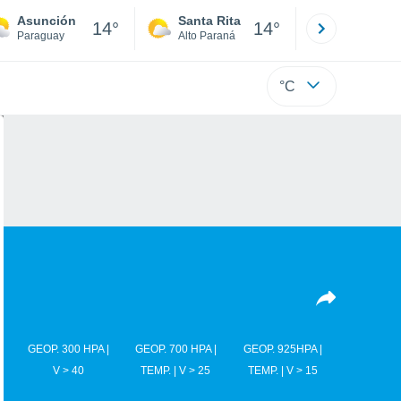
Asunción
Santa Rita
Ciudad 
14°
14°
Paraguay
Alto Paraná
Alto Paraná
°C
GEOP. 300 HPA |
GEOP. 700 HPA |
GEOP. 925HPA |
V > 40
TEMP. | V > 25
TEMP. | V > 15