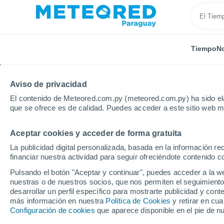
Tiempo
No
Aviso de privacidad
El contenido de Meteored.com.py (meteored.com.py) ha sido ela
que se ofrece es de calidad. Puedes acceder a este sitio web m
Aceptar cookies y acceder de forma gratuita
Inicio
Modelos
Modelos Reino Unido - ECMWF Rei
La publicidad digital personalizada, basada en la información r
financiar nuestra actividad para seguir ofreciéndote contenido c
Modelos de predicción 
Pulsando el botón "Aceptar y continuar", puedes acceder a la w
nuestras o de nuestros socios, que nos permiten el seguimiento
desarrollar un perfil específico para mostrarte publicidad y co
PRES. | V > 10
PRECIPITACIÓN
NIEVE
más información en nuestra
Política de Cookies
y retirar en cu
| NUB. |
ACUMULADA
ACUMULADA
Configuración de cookies
que aparece disponible en el pie de n
PREC. 6H |