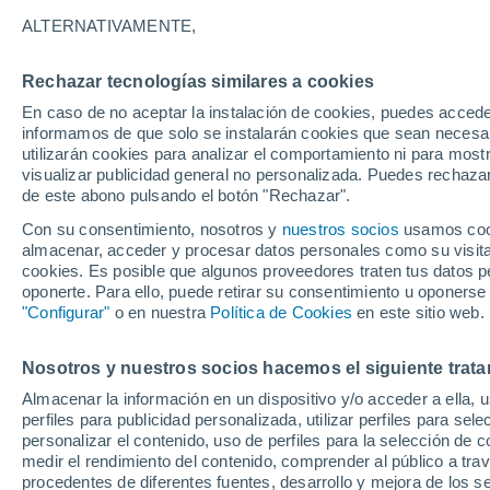
ESPESOR
ALTERNATIVAMENTE,
Reino Unido
Rechazar tecnologías similares a cookies
En caso de no aceptar la instalación de cookies, puedes accede
ECMWF
informamos de que solo se instalarán cookies que sean necesari
utilizarán cookies para analizar el comportamiento ni para most
GFS
visualizar publicidad general no personalizada. Puedes rechazar
de este abono pulsando el botón "Rechazar".
ECMWF Europa
Con su consentimiento, nosotros y
nuestros socios
usamos cooki
GFS Europa
almacenar, acceder y procesar datos personales como su visita e
cookies. Es posible que algunos proveedores traten tus datos pe
oponerte. Para ello, puede retirar su consentimiento u oponerse
"Configurar"
o en nuestra
Política de Cookies
en este sitio web.
Nosotros y nuestros socios hacemos el siguiente trata
Almacenar la información en un dispositivo y/o acceder a ella, 
perfiles para publicidad personalizada, utilizar perfiles para sele
personalizar el contenido, uso de perfiles para la selección de c
medir el rendimiento del contenido, comprender al público a tra
procedentes de diferentes fuentes, desarrollo y mejora de los se