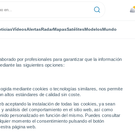
ticias
Vídeos
Alertas
Radar
Mapas
Satélites
Modelos
Mundo
borado por profesionales para garantizar que la información
ediante las siguientes opciones:
no Unido
ecogida mediante cookies o tecnologías similares, nos permite
on altos estándares de calidad sin coste.
numérica
eb aceptando la instalación de todas las cookies, ya sean
 y análisis del comportamiento en el sitio web, así como
ntenido personalizado en función del mismo. Puedes consultar
TEMPERATURA
GEOP. 850 HPA |
GEOP. 500 HPA |
VIENTO 10M |
alquier momento el consentimiento pulsando el botón
2M
TEMP.
PRES. | TEMP.
PRESIÓN
uestra página web.