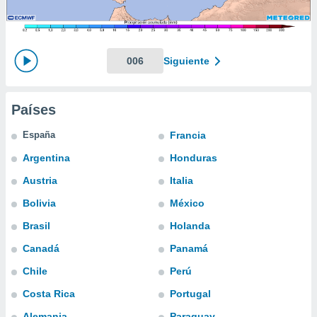
mación
ediante
ecnologías
nos permite
estra
006
Siguiente
ara seguir
e contenido
ACEPTAR
stándares
Y
Países
sin coste.
CONTINUAR
 botón
España
Francia
continuar",
CONFIGURACIÓN
Argentina
Honduras
der a la
ndo la
Austria
Italia
 de todas
, ya sean
Bolivia
México
de nuestros
Brasil
Holanda
 nos
Canadá
Panamá
 y análisis
tamiento en
Chile
Perú
b, así como
Costa Rica
Portugal
un perfil
para
Alemania
Paraguay