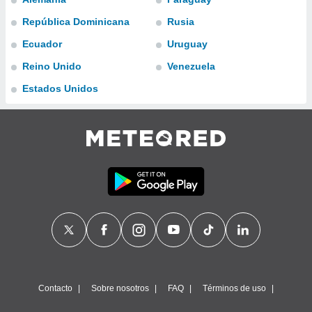
ublicidad y
República Dominicana
Rusia
do en
Ecuador
Uruguay
 mismo.
sultar más
Reino Unido
Venezuela
 en nuestra
 Cookies
y
Estados Unidos
ualquier
ento
 botón
ación de
kies
 disponible
e nuestra
.
IVAMENTE,
as
 a cookies
Contacto
Sobre nosotros
FAQ
Términos de uso
 no aceptar