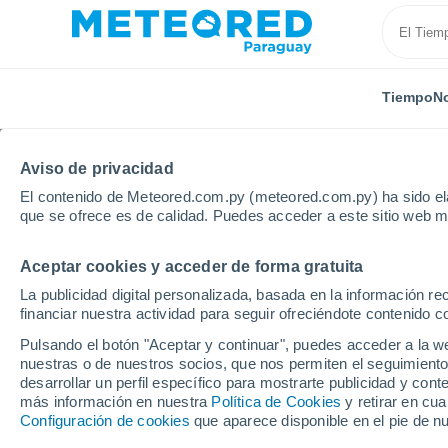
Tiempo
No
Aviso de privacidad
El contenido de Meteored.com.py (meteored.com.py) ha sido ela
que se ofrece es de calidad. Puedes acceder a este sitio web m
Aceptar cookies y acceder de forma gratuita
Inicio
Puerto Rico
Municipio de Ponce
Localida
La publicidad digital personalizada, basada en la información r
financiar nuestra actividad para seguir ofreciéndote contenido c
El tiempo en todas las
Pulsando el botón "Aceptar y continuar", puedes acceder a la w
de Ponce
nuestras o de nuestros socios, que nos permiten el seguimiento
desarrollar un perfil específico para mostrarte publicidad y co
más información en nuestra
Política de Cookies
y retirar en cu
Todas las localidades del Municipio de Ponce
Configuración de cookies
que aparece disponible en el pie de n