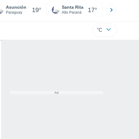
Asunción
Santa Rita
Ciudad 
19°
17°
Paraguay
Alto Paraná
Alto Paraná
°C