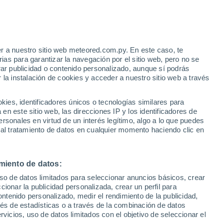
Buyones
r a nuestro sitio web meteored.com.py. En este caso, te
as para garantizar la navegación por el sitio web, pero no se
rar publicidad o contenido personalizado, aunque sí podrás
 la instalación de cookies y acceder a nuestro sitio web a través
es, identificadores únicos o tecnologías similares para
Constancia
n este sitio web, las direcciones IP y los identificadores de
Coto Laurel
rsonales en virtud de un interés legítimo, algo a lo que puedes
 al tratamiento de datos en cualquier momento haciendo clic en
El Madrigal
miento de datos:
uso de datos limitados para seleccionar anuncios básicos, crear
ccionar la publicidad personalizada, crear un perfil para
ontenido personalizado, medir el rendimiento de la publicidad,
Guaraguao
vés de estadísticas o a través de la combinación de datos
rvicios, uso de datos limitados con el objetivo de seleccionar el