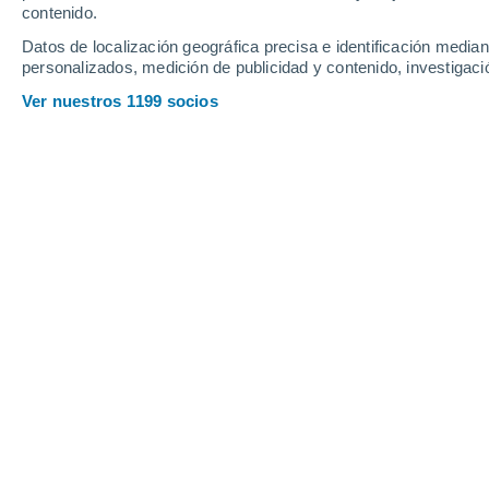
H
contenido.
Datos de localización geográfica precisa e identificación mediant
Hacienda Carmelita
personalizados, medición de publicidad y contenido, investigació
J
Ver nuestros 1199 socios
Jacaranda
Jardines De Ponce
L
La Ceiba
M
Magueyes
Maragüez
O
Orocovis