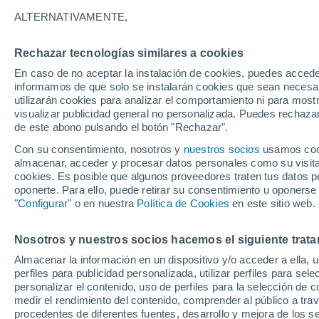
B - V
ALTERNATIVAMENTE,
B
Rechazar tecnologías similares a cookies
Barriada El Caribe
En caso de no aceptar la instalación de cookies, puedes accede
informamos de que solo se instalarán cookies que sean necesari
Bélgica
utilizarán cookies para analizar el comportamiento ni para most
visualizar publicidad general no personalizada. Puedes rechazar
C
de este abono pulsando el botón "Rechazar".
Con su consentimiento, nosotros y
Cerrillos
nuestros socios
usamos cooki
almacenar, acceder y procesar datos personales como su visita e
Coamo
cookies. Es posible que algunos proveedores traten tus datos pe
oponerte. Para ello, puede retirar su consentimiento u oponerse
"Configurar"
o en nuestra
Política de Cookies
en este sitio web.
E
El Bronce
Nosotros y nuestros socios hacemos el siguiente trata
Almacenar la información en un dispositivo y/o acceder a ella, 
G
perfiles para publicidad personalizada, utilizar perfiles para sele
personalizar el contenido, uso de perfiles para la selección de c
Granada Hills
medir el rendimiento del contenido, comprender al público a tra
procedentes de diferentes fuentes, desarrollo y mejora de los se