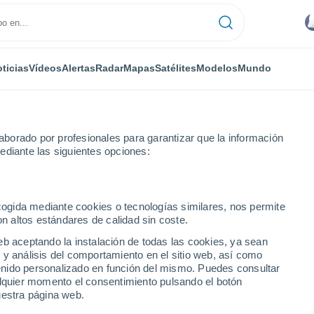
ticias
Vídeos
Alertas
Radar
Mapas
Satélites
Modelos
Mundo
borado por profesionales para garantizar que la información
ediante las siguientes opciones:
des
ecogida mediante cookies o tecnologías similares, nos permite
on altos estándares de calidad sin coste.
 ciudades del Municipio
eb aceptando la instalación de todas las cookies, ya sean
 y análisis del comportamiento en el sitio web, así como
ntenido personalizado en función del mismo. Puedes consultar
alquier momento el consentimiento pulsando el botón
uestra página web.