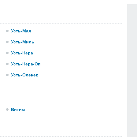
Усть-Мая
Усть-Миль
Усть-Нера
Усть-Нера-Оп
Усть-Оленек
Витим