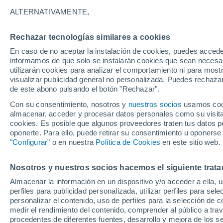
A - Z
ALTERNATIVAMENTE,
A
Rechazar tecnologías similares a cookies
Айхал
En caso de no aceptar la instalación de cookies, puedes accede
informamos de que solo se instalarán cookies que sean necesari
Якокит
utilizarán cookies para analizar el comportamiento ni para most
visualizar publicidad general no personalizada. Puedes rechazar
Якутск
de este abono pulsando el botón "Rechazar".
B
Con su consentimiento, nosotros y
nuestros socios
usamos cooki
almacenar, acceder y procesar datos personales como su visita e
Батагай
cookies. Es posible que algunos proveedores traten tus datos pe
oponerte. Para ello, puede retirar su consentimiento u oponerse
Белая Гора
"Configurar"
o en nuestra
Política de Cookies
en este sitio web.
C
Nosotros y nuestros socios hacemos el siguiente trata
Almacenar la información en un dispositivo y/o acceder a ella, 
Черский
perfiles para publicidad personalizada, utilizar perfiles para sele
Чокурдах
personalizar el contenido, uso de perfiles para la selección de c
medir el rendimiento del contenido, comprender al público a tra
D
procedentes de diferentes fuentes, desarrollo y mejora de los se