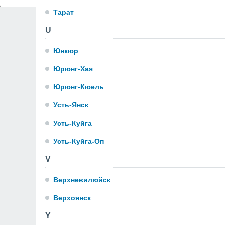
Тарат
U
Юнкюр
Юрюнг-Хая
Юрюнг-Кюель
Усть-Янск
Усть-Куйга
Усть-Куйга-Оп
V
Верхневилюйск
Верхоянск
Y