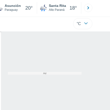
Asunción
Santa Rita
Ciudad 
20°
18°
Paraguay
Alto Paraná
Alto Paraná
°C