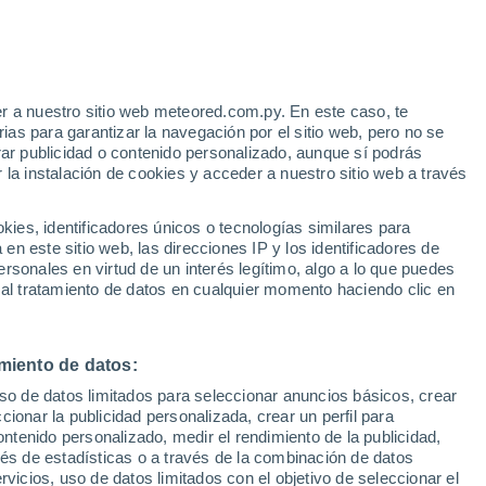
Алдан
r a nuestro sitio web meteored.com.py. En este caso, te
as para garantizar la navegación por el sitio web, pero no se
Антоновка
rar publicidad o contenido personalizado, aunque sí podrás
 la instalación de cookies y acceder a nuestro sitio web a través
es, identificadores únicos o tecnologías similares para
n este sitio web, las direcciones IP y los identificadores de
Бердигестях
rsonales en virtud de un interés legítimo, algo a lo que puedes
 al tratamiento de datos en cualquier momento haciendo clic en
Быковский
miento de datos:
uso de datos limitados para seleccionar anuncios básicos, crear
Чульман
ccionar la publicidad personalizada, crear un perfil para
ontenido personalizado, medir el rendimiento de la publicidad,
vés de estadísticas o a través de la combinación de datos
rvicios, uso de datos limitados con el objetivo de seleccionar el