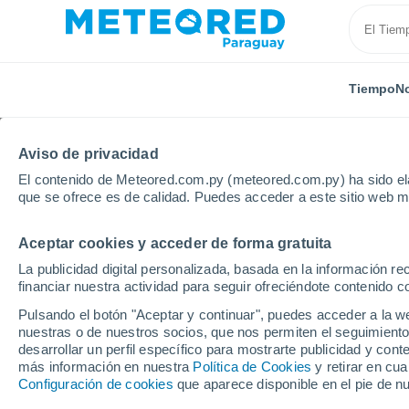
Tiempo
No
Aviso de privacidad
El contenido de Meteored.com.py (meteored.com.py) ha sido ela
que se ofrece es de calidad. Puedes acceder a este sitio web m
Aceptar cookies y acceder de forma gratuita
Inicio
Rusia
Sajá (Yakutia)
Localidades
La publicidad digital personalizada, basada en la información r
financiar nuestra actividad para seguir ofreciéndote contenido c
El tiempo en todas las
Pulsando el botón "Aceptar y continuar", puedes acceder a la w
(Yakutia)
nuestras o de nuestros socios, que nos permiten el seguimiento
desarrollar un perfil específico para mostrarte publicidad y co
más información en nuestra
Política de Cookies
y retirar en cu
Todas las localidades de Sajá (Yakutia)
Configuración de cookies
que aparece disponible en el pie de n