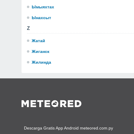
Ымыяхтах
Ынахсыт
Z
Жатай
Жиганск
Жилинда
Descarga Gratis App Android meteored.com.py