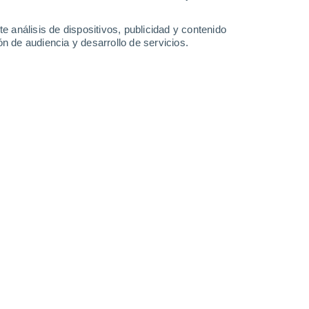
Джебарики-Хая
e análisis de dispositivos, publicidad y contenido
n de audiencia y desarrollo de servicios.
Крестях
Кырыкый