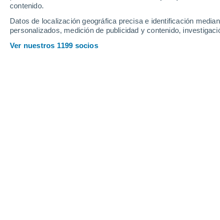
contenido.
Депутатский
Datos de localización geográfica precisa e identificación mediant
personalizados, medición de publicidad y contenido, investigació
E
Ver nuestros 1199 socios
Едей
H
Хандыга
K
Казачье
Кобяй
L
Ленск
M