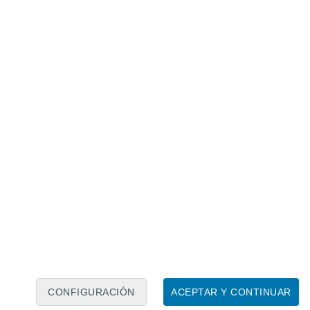
Нюя Северная
Нюрба
Сылгы-Ыытар
Тикси
CONFIGURACIÓN
ACEPTAR Y CONTINUAR
Томтор