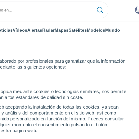
ticias
Vídeos
Alertas
Radar
Mapas
Satélites
Modelos
Mundo
borado por profesionales para garantizar que la información
ediante las siguientes opciones:
ecogida mediante cookies o tecnologías similares, nos permite
on altos estándares de calidad sin coste.
 ciudades de Sajá
eb aceptando la instalación de todas las cookies, ya sean
 y análisis del comportamiento en el sitio web, así como
ntenido personalizado en función del mismo. Puedes consultar
alquier momento el consentimiento pulsando el botón
uestra página web.