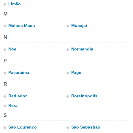
ublicidad y
Limão
do en
M
 mismo.
sultar más
Maloca Macu
Mucajai
 en nuestra
 Cookies
y
N
ualquier
Noe
Normandia
ento
 botón
P
ación de
kies
Pacaraima
Page
 disponible
e nuestra
R
.
Radiador
Rorainópolis
IVAMENTE,
Rera
S
as
 a cookies
São Lourenco
São Sebastião
 no aceptar