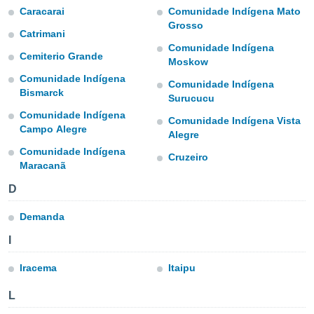
mación
Caracarai
Comunidade Indígena Mato
ediante
Grosso
ecnologías
Catrimani
nos permite
Comunidade Indígena
Cemiterio Grande
estra
Moskow
ara seguir
Comunidade Indígena
e contenido
Comunidade Indígena
ACEPTAR
Bismarck
stándares
Surucucu
Y
sin coste.
Comunidade Indígena
CONTINUAR
Comunidade Indígena Vista
Campo Alegre
 botón
Alegre
continuar",
CONFIGURACIÓN
Comunidade Indígena
Cruzeiro
der a la
Maracanã
ndo la
 de todas
D
, ya sean
de nuestros
Demanda
 nos
I
 y análisis
tamiento en
Iracema
Itaipu
b, así como
un perfil
L
para