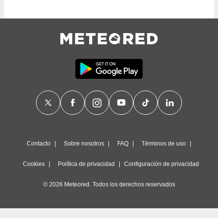
ste abono
 botón
.
nto,
cios
kies,
ores únicos
as similares
nar,
rocesar
onales como
 este sitio
recciones IP
Contacto
Sobre nosotros
FAQ
Términos de uso
ficadores de
 posible
Cookies
Política de privacidad
Configuración de privacidad
s
 traten tus
© 2026 Meteored. Todos los derechos reservados
nales en
 interés
go a lo que
nerte. Para