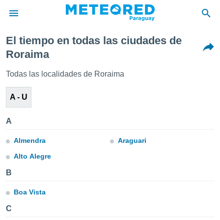
El tiempo en todas las ciudades de
privacidad
Roraima
o de
om.py
Todas las localidades de Roraima
com.py) ha
ado por
A - U
es para
ue la
 que se
A
e calidad.
eder a este
Almendra
Araguari
ediante las
opciones:
Alto Alegre
ookies y
B
e forma
Boa Vista
d digital
C
ada, basada