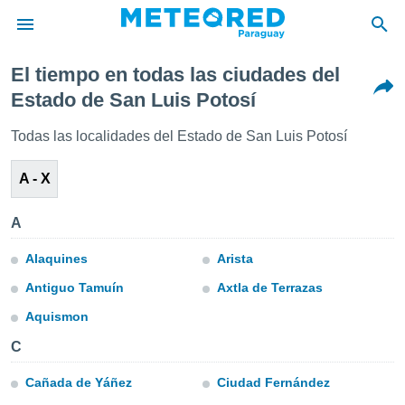
El tiempo en todas las ciudades del
privacidad
Estado de San Luis Potosí
o de
om.py
Todas las localidades del Estado de San Luis Potosí
com.py) ha
ado por
A - X
es para
ue la
 que se
A
e calidad.
eder a este
Alaquines
Arista
ediante las
opciones:
Antiguo Tamuín
Axtla de Terrazas
Aquismon
ookies y
e forma
C
d digital
Cañada de Yáñez
Ciudad Fernández
ada, basada