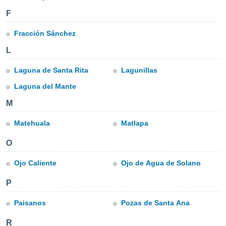
ublicidad y
F
do en
 mismo.
Fracción Sánchez
sultar más
L
 en nuestra
 Cookies
y
Laguna de Santa Rita
Lagunillas
ualquier
Laguna del Mante
ento
 botón
M
ación de
kies
Matehuala
Matlapa
 disponible
e nuestra
O
.
Ojo Caliente
Ojo de Agua de Solano
IVAMENTE,
P
as
Paisanos
Pozas de Santa Ana
 a cookies
 no aceptar
R