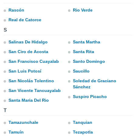
ón de
uedes
Rascón
Rio Verde
uestro sitio
ed.com.py.
Real de Catorce
o, te
S
 de que
talarán
Salinas De Hidalgo
Santa Martha
e sean
para
San Ciro de Acosta
Santa Rita
a
por el sitio
San Francisco Cuayalab
Santo Domingo
o se
cookies para
San Luis Potosí
Saucillo
San Nicolás Tolentino
Soledad de Graciano
nto ni para
Sánchez
licidad o
San Vicente Tancuayalab
Suspiro Picacho
ado, aunque
Santa Maria Del Rio
sualizar
T
general no
ada. Puedes
Tamazunchale
Tanquian
 instalación
y acceder a
Tamuín
Tezapotla
io web a