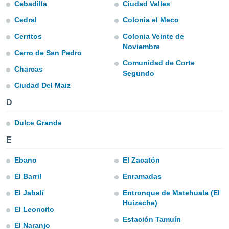
mación
Cebadilla
Ciudad Valles
ediante
Cedral
Colonia el Meco
ecnologías
nos permite
Cerritos
Colonia Veinte de
estra
Noviembre
ara seguir
Cerro de San Pedro
e contenido
Comunidad de Corte
ACEPTAR
Charcas
stándares
Segundo
Y
sin coste.
Ciudad Del Maiz
CONTINUAR
 botón
D
continuar",
CONFIGURACIÓN
der a la
Dulce Grande
ndo la
 de todas
E
, ya sean
de nuestros
Ebano
El Zacatón
 nos
El Barril
Enramadas
 y análisis
El Jabalí
Entronque de Matehuala (El
tamiento en
Huizache)
b, así como
El Leoncito
un perfil
Estación Tamuín
para
El Naranjo