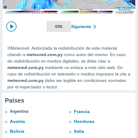
mación
ediante
ecnologías
nos permite
estra
006
Siguiente
ara seguir
e contenido
ACEPTAR
stándares
Y
©Meteored. Autorizada la redistribución de este material
sin coste.
CONTINUAR
citando a
meteored.com.py
como autor del mismo. En caso
 botón
de redistribución en medios digitales, se debe citar a
continuar",
CONFIGURACIÓN
meteored.com.py
mediante un enlace a este sitio web. En
der a la
caso de redistribución en televisión o medios impresos la cita a
ndo la
meteored.com.py
debe ser legible en condiciones normales
 de todas
por el espectador o lector.
, ya sean
de nuestros
 nos
Países
 y análisis
Argentina
Francia
tamiento en
Austria
Honduras
b, así como
un perfil
Bolivia
Italia
para