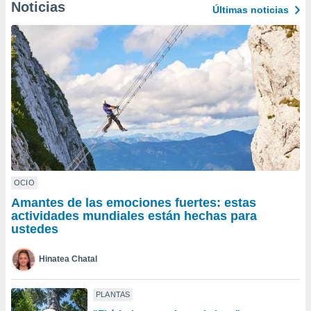
ublicidad y
Noticias
Últimas noticias
do en
 mismo.
sultar más
 en nuestra
 Cookies
y
ualquier
ento
 botón
ación de
kies
 disponible
OCIO
e nuestra
Amantes de las emociones fuertes: estas
.
actividades mundiales están hechas para
ustedes
IVAMENTE,
Hinatea Chatal
as
 a cookies
PLANTAS
 no aceptar