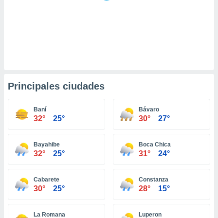
retirar su
ento u
 de datos
er momento
ic en
o en
 Cookies
en
Principales ciudades
eb.
y
Baní
Bávaro
32°
25°
30°
27°
socios
el
Bayahibe
Boca Chica
to de
32°
25°
31°
24°
la
 en un
Cabarete
Constanza
 y/o acceder
30°
25°
28°
15°
 de datos
ara
 anuncios
La Romana
Luperon