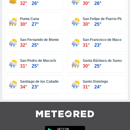
32°
26°
30°
26°
ar perfiles
idad
a, utilizar
Punta Cana
San Felipe de Puerto Plata
a
30°
27°
30°
25°
 la
da, crear un
San Fernando de Monte Cristi
San Francisco de Macorís
personalizar
32°
25°
31°
23°
o, uso de
a la
e contenido
San Pedro de Macorís
Santa Bárbara de Samaná
do, medir el
31°
25°
30°
25°
 de la
medir el
 del
Santiago de los Caballeros
Santo Domingo
 comprender
34°
23°
31°
24°
 través de
s o a través
nación de
edentes de
fuentes,
y mejora de
os, uso de