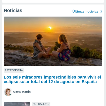
ublicidad y
Noticias
do en
Últimas noticias
 mismo.
sultar más
 en nuestra
 Cookies
y
ualquier
ento
 botón
ación de
kies
 disponible
e nuestra
.
ASTRONOMÍA
Los seis miradores imprescindibles para vivir el
IVAMENTE,
eclipse solar total del 12 de agosto en España
as
Gloria Martín
 a cookies
 no aceptar
ACTUALIDAD