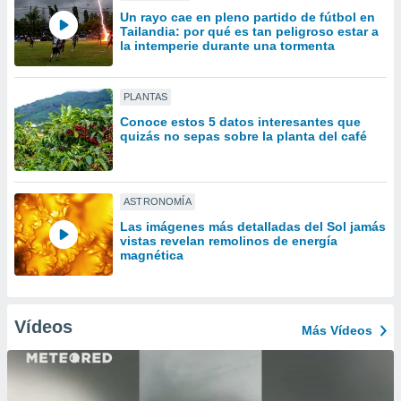
ón de
Un rayo cae en pleno partido de fútbol en
uedes
Tailandia: por qué es tan peligroso estar a
uestro sitio
la intemperie durante una tormenta
ed.com.py.
o, te
 de que
PLANTAS
talarán
Conoce estos 5 datos interesantes que
e sean
quizás no sepas sobre la planta del café
para
a
por el sitio
o se
ASTRONOMÍA
cookies para
Las imágenes más detalladas del Sol jamás
vistas revelan remolinos de energía
nto ni para
magnética
licidad o
ado, aunque
sualizar
Vídeos
general no
Más Vídeos
ada. Puedes
 instalación
y acceder a
io web a