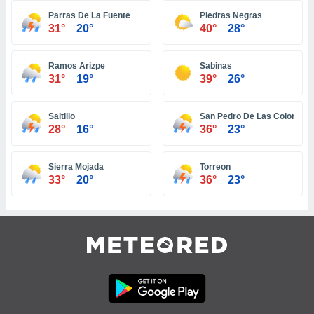
ar perfiles
Parras De La Fuente
Piedras Negras
idad
31°
20°
40°
28°
a, utilizar
a
 la
Ramos Arizpe
Sabinas
31°
19°
39°
26°
da, crear un
personalizar
o, uso de
Saltillo
San Pedro De Las Colonias
a la
28°
16°
36°
23°
e contenido
do, medir el
Sierra Mojada
Torreon
 de la
33°
20°
36°
23°
medir el
 del
 comprender
 través de
s o a través
nación de
edentes de
fuentes,
y mejora de
os, uso de