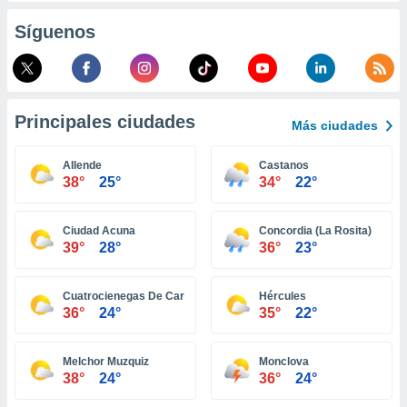
retirar su
Síguenos
ento u
 de datos
er momento
ic en
o en
Principales ciudades
Más ciudades
 Cookies
en
Allende
Castanos
eb.
38°
25°
34°
22°
y
socios
Ciudad Acuna
Concordia (La Rosita)
el
39°
28°
36°
23°
to de
Cuatrocienegas De Carranza
Hércules
36°
24°
35°
22°
la
 en un
 y/o acceder
Melchor Muzquiz
Monclova
 de datos
38°
24°
36°
24°
ara
 anuncios