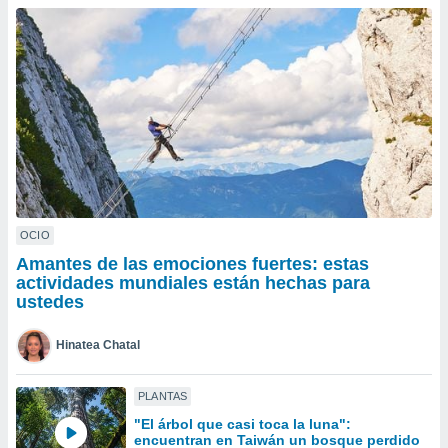
ublicidad y
do en
 mismo.
sultar más
 en nuestra
 Cookies
y
ualquier
ento
 botón
ación de
kies
OCIO
 disponible
Amantes de las emociones fuertes: estas
e nuestra
actividades mundiales están hechas para
.
ustedes
IVAMENTE,
Hinatea Chatal
as
PLANTAS
 a cookies
"El árbol que casi toca la luna":
 no aceptar
encuentran en Taiwán un bosque perdido