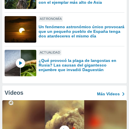
ón de
con el ejemplar más alto de Asia
uedes
uestro sitio
ed.com.py.
ASTRONOMÍA
o, te
Un fenómeno astronómico único provocará
 de que
que un pequeño pueblo de España tenga
talarán
dos atardeceres el mismo día
e sean
para
a
ACTUALIDAD
por el sitio
¿Qué provocó la plaga de langostas en
o se
Rusia? Las causas del gigantesco
cookies para
enjambre que invadió Daguestán
nto ni para
licidad o
Vídeos
Más Vídeos
ado, aunque
sualizar
general no
ada. Puedes
 instalación
y acceder a
io web a