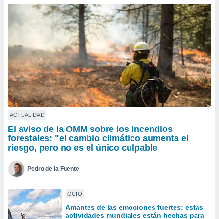
ublicidad y
do en
 mismo.
sultar más
 en nuestra
 Cookies
y
ualquier
ento
 botón
ación de
kies
ACTUALIDAD
 disponible
El aviso de la OMM sobre los incendios
e nuestra
forestales: "el cambio climático aumenta el
.
riesgo, pero no es el único culpable
IVAMENTE,
Pedro de la Fuente
as
OCIO
 a cookies
Amantes de las emociones fuertes: estas
 no aceptar
actividades mundiales están hechas para