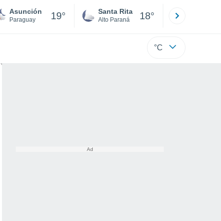
Asunción
Santa Rita
Ciudad 
19°
18°
Paraguay
Alto Paraná
Alto Paraná
°C