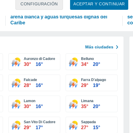
OCIO
P
CONFIGURACIÓN
ACEPTAR Y CONTINUAR
El Japón secreto que no te imaginas: playas de
La
arena blanca y aguas turquesas dignas del
se
Caribe
co
Más ciudades
Auronzo di Cadore
Belluno
30°
16°
34°
20°
Falcade
Farra D'alpago
28°
16°
29°
19°
Lamon
Limana
30°
16°
35°
20°
San Vito Di Cadore
Sappada
29°
17°
27°
15°