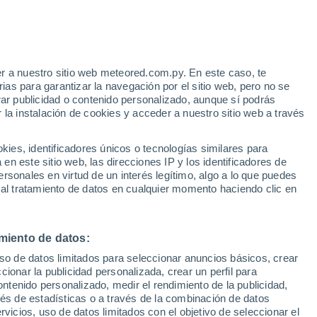
30°
15°
27°
16°
Sappada
16°
Auronzo di
rtina
Cadore
pezzo
29°
17°
r a nuestro sitio web meteored.com.py. En este caso, te
Calalzo Di
Cadore
as para garantizar la navegación por el sitio web, pero no se
rar publicidad o contenido personalizado, aunque sí podrás
 la instalación de cookies y acceder a nuestro sitio web a través
30°
16°
rno Di
oldo
es, identificadores únicos o tecnologías similares para
34°
n este sitio web, las direcciones IP y los identificadores de
19°
rsonales en virtud de un interés legítimo, algo a lo que puedes
Longarone
 al tratamiento de datos en cualquier momento haciendo clic en
34°
miento de datos:
20°
Belluno
29°
uso de datos limitados para seleccionar anuncios básicos, crear
19°
35°
ccionar la publicidad personalizada, crear un perfil para
Farra
21°
D'alpago
ontenido personalizado, medir el rendimiento de la publicidad,
vés de estadísticas o a través de la combinación de datos
rvicios, uso de datos limitados con el objetivo de seleccionar el