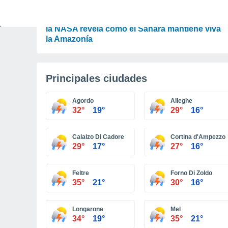
ACTUALIDAD
El desierto que alimenta la selva: un experto de
la NASA revela cómo el Sáhara mantiene viva
la Amazonía
Principales ciudades
Agordo
Alleghe
32°
19°
29°
16°
Calalzo Di Cadore
Cortina d'Ampezzo
29°
17°
27°
16°
Feltre
Forno Di Zoldo
35°
21°
30°
16°
Longarone
Mel
34°
19°
35°
21°