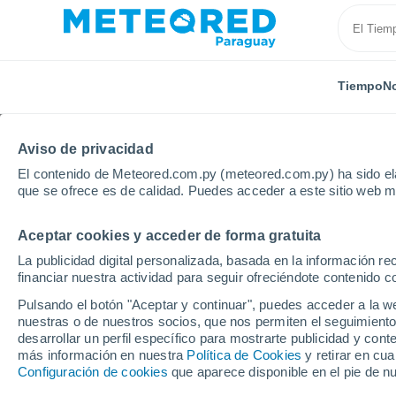
Tiempo
No
Aviso de privacidad
El contenido de Meteored.com.py (meteored.com.py) ha sido ela
que se ofrece es de calidad. Puedes acceder a este sitio web m
Aceptar cookies y acceder de forma gratuita
Inicio
Italia
Provincia de Belluno
La publicidad digital personalizada, basada en la información r
financiar nuestra actividad para seguir ofreciéndote contenido c
Tiempo en la Provincia
Pulsando el botón "Aceptar y continuar", puedes acceder a la w
nuestras o de nuestros socios, que nos permiten el seguimiento
desarrollar un perfil específico para mostrarte publicidad y co
Hoy, 6 agosto
Todo el día
Símbolo
más información en nuestra
Política de Cookies
y retirar en cu
Configuración de cookies
que aparece disponible en el pie de n