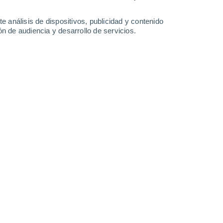
e análisis de dispositivos, publicidad y contenido
n de audiencia y desarrollo de servicios.
Leaflet
|
©
OpenStreetMap
|
ECMWF
by © Meteored