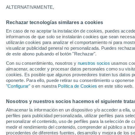
ALTERNATIVAMENTE,
Co
d'Am
Rechazar tecnologías similares a cookies
En caso de no aceptar la instalación de cookies, puedes accede
informamos de que solo se instalarán cookies que sean necesari
29°
16°
utilizarán cookies para analizar el comportamiento ni para most
Alleghe
28°
visualizar publicidad general no personalizada. Puedes rechazar
16°
de este abono pulsando el botón "Rechazar".
Falcade
Fo
Z
Con su consentimiento, nosotros y
nuestros socios
usamos cooki
32°
almacenar, acceder y procesar datos personales como su visita e
19°
cookies. Es posible que algunos proveedores traten tus datos pe
Agordo
oponerte. Para ello, puede retirar su consentimiento u oponerse
"Configurar"
o en nuestra
Política de Cookies
en este sitio web.
Nosotros y nuestros socios hacemos el siguiente trata
Almacenar la información en un dispositivo y/o acceder a ella, 
30°
perfiles para publicidad personalizada, utilizar perfiles para sele
16°
personalizar el contenido, uso de perfiles para la selección de c
Lamon
Mel
35°
medir el rendimiento del contenido, comprender al público a tra
21°
procedentes de diferentes fuentes, desarrollo y mejora de los se
Feltre