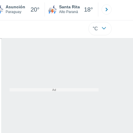
Asunción
Santa Rita
Ciudad 
20°
18°
Paraguay
Alto Paraná
Alto Paraná
°C