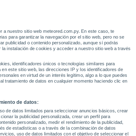
22°
Prata
Sannita
35°
25°
Piedimonte
r a nuestro sitio web meteored.com.py. En este caso, te
Matese
as para garantizar la navegación por el sitio web, pero no se
rar publicidad o contenido personalizado, aunque sí podrás
35°
 la instalación de cookies y acceder a nuestro sitio web a través
22°
Pietramelara
es, identificadores únicos o tecnologías similares para
n este sitio web, las direcciones IP y los identificadores de
rsonales en virtud de un interés legítimo, algo a lo que puedes
35°
 al tratamiento de datos en cualquier momento haciendo clic en
23°
Caiazzo
36°
miento de datos:
23°
36°
uso de datos limitados para seleccionar anuncios básicos, crear
Capua
23°
ccionar la publicidad personalizada, crear un perfil para
Caserta
ontenido personalizado, medir el rendimiento de la publicidad,
vés de estadísticas o a través de la combinación de datos
°
37°
°
23°
rvicios, uso de datos limitados con el objetivo de seleccionar el