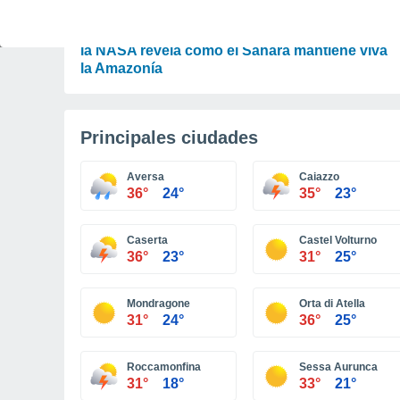
ACTUALIDAD
El desierto que alimenta la selva: un experto de
la NASA revela cómo el Sáhara mantiene viva
la Amazonía
Principales ciudades
Aversa
Caiazzo
36°
24°
35°
23°
Caserta
Castel Volturno
36°
23°
31°
25°
Mondragone
Orta di Atella
31°
24°
36°
25°
Roccamonfina
Sessa Aurunca
31°
18°
33°
21°