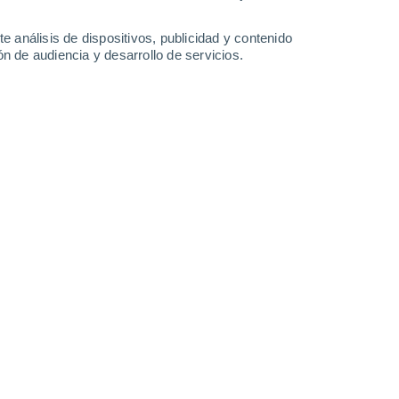
San Felice a
36°
Cancello
24°
e análisis de dispositivos, publicidad y contenido
Aversa
n de audiencia y desarrollo de servicios.
Leaflet
|
©
OpenStreetMap
|
ECMWF
by © Meteored