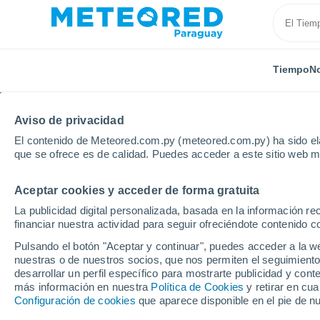
Tiempo
No
Aviso de privacidad
El contenido de Meteored.com.py (meteored.com.py) ha sido ela
que se ofrece es de calidad. Puedes acceder a este sitio web m
Aceptar cookies y acceder de forma gratuita
Inicio
Italia
Provincia de Caserta
La publicidad digital personalizada, basada en la información r
financiar nuestra actividad para seguir ofreciéndote contenido c
Tiempo en la Provincia
Pulsando el botón "Aceptar y continuar", puedes acceder a la w
nuestras o de nuestros socios, que nos permiten el seguimiento
desarrollar un perfil específico para mostrarte publicidad y co
Hoy, 6 agosto
Todo el día
Símbolo
más información en nuestra
Política de Cookies
y retirar en cu
Configuración de cookies
que aparece disponible en el pie de n