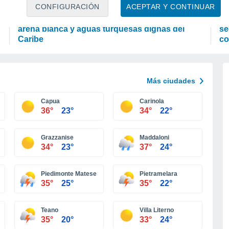
OCIO
P
CONFIGURACIÓN
ACEPTAR Y CONTINUAR
El Japón secreto que no te imaginas: playas de
La
arena blanca y aguas turquesas dignas del
se
Caribe
co
Más ciudades
Capua
Carinola
36°
23°
34°
22°
Grazzanise
Maddaloni
34°
23°
37°
24°
Piedimonte Matese
Pietramelara
35°
25°
35°
22°
Teano
Villa Literno
35°
20°
33°
24°