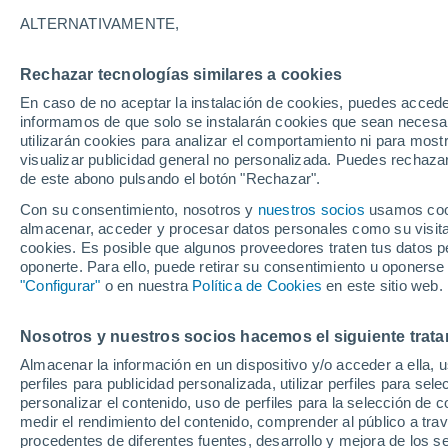
ALTERNATIVAMENTE,
36°
19°
Mignano
Rechazar tecnologías similares a cookies
Monte
Lungo
En caso de no aceptar la instalación de cookies, puedes accede
informamos de que solo se instalarán cookies que sean necesari
utilizarán cookies para analizar el comportamiento ni para most
visualizar publicidad general no personalizada. Puedes rechazar
35°
de este abono pulsando el botón "Rechazar".
33°
20°
21°
Teano
Con su consentimiento, nosotros y
nuestros socios
usamos cooki
Sessa
almacenar, acceder y procesar datos personales como su visita e
Aurunca
cookies. Es posible que algunos proveedores traten tus datos pe
oponerte. Para ello, puede retirar su consentimiento u oponerse
"Configurar"
o en nuestra
Política de Cookies
en este sitio web.
31°
24°
Nosotros y nuestros socios hacemos el siguiente trata
Mondragone
Almacenar la información en un dispositivo y/o acceder a ella, 
perfiles para publicidad personalizada, utilizar perfiles para sele
personalizar el contenido, uso de perfiles para la selección de c
medir el rendimiento del contenido, comprender al público a tra
33
24
procedentes de diferentes fuentes, desarrollo y mejora de los se