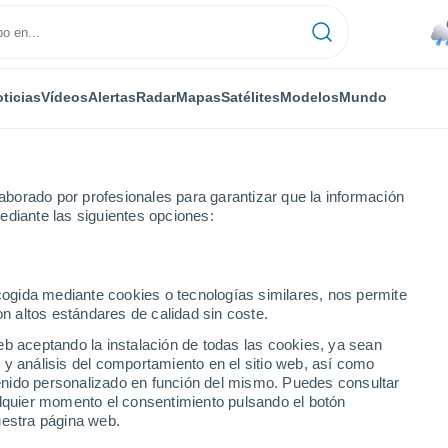
ticias
Vídeos
Alertas
Radar
Mapas
Satélites
Modelos
Mundo
borado por profesionales para garantizar que la información
ediante las siguientes opciones:
ecogida mediante cookies o tecnologías similares, nos permite
on altos estándares de calidad sin coste.
 de Caserta
eb aceptando la instalación de todas las cookies, ya sean
 y análisis del comportamiento en el sitio web, así como
ntenido personalizado en función del mismo. Puedes consultar
alquier momento el consentimiento pulsando el botón
uestra página web.
35°