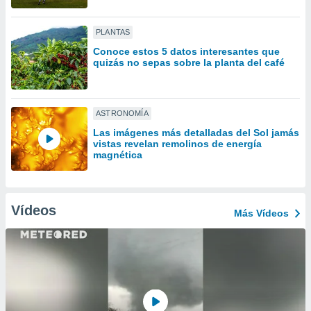
ón de
uedes
uestro sitio
PLANTAS
ed.com.py.
Conoce estos 5 datos interesantes que
o, te
quizás no sepas sobre la planta del café
 de que
talarán
e sean
para
ASTRONOMÍA
a
Las imágenes más detalladas del Sol jamás
por el sitio
vistas revelan remolinos de energía
o se
magnética
cookies para
nto ni para
licidad o
Vídeos
Más Vídeos
ado, aunque
sualizar
general no
ada. Puedes
 instalación
y acceder a
io web a