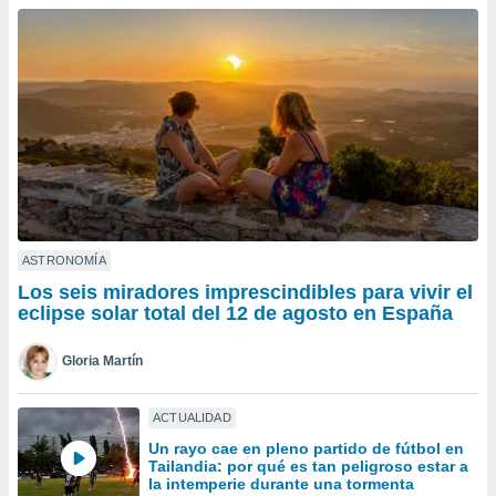
ublicidad y
do en
 mismo.
sultar más
 en nuestra
 Cookies
y
ualquier
ento
 botón
ación de
kies
ASTRONOMÍA
 disponible
Los seis miradores imprescindibles para vivir el
e nuestra
eclipse solar total del 12 de agosto en España
.
Gloria Martín
IVAMENTE,
ACTUALIDAD
as
Un rayo cae en pleno partido de fútbol en
 a cookies
Tailandia: por qué es tan peligroso estar a
 no aceptar
la intemperie durante una tormenta