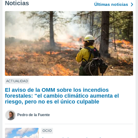
ublicidad y
Noticias
Últimas noticias
do en
 mismo.
sultar más
 en nuestra
 Cookies
y
ualquier
ento
 botón
ación de
kies
 disponible
ACTUALIDAD
e nuestra
El aviso de la OMM sobre los incendios
.
forestales: "el cambio climático aumenta el
riesgo, pero no es el único culpable
IVAMENTE,
Pedro de la Fuente
as
 a cookies
OCIO
 no aceptar