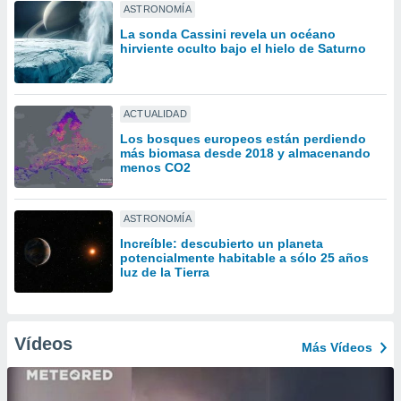
ón de
ASTRONOMÍA
uedes
La sonda Cassini revela un océano
uestro sitio
hirviente oculto bajo el hielo de Saturno
ed.com.py.
o, te
 de que
talarán
ACTUALIDAD
e sean
Los bosques europeos están perdiendo
para
más biomasa desde 2018 y almacenando
a
menos CO2
por el sitio
o se
cookies para
ASTRONOMÍA
nto ni para
Increíble: descubierto un planeta
potencialmente habitable a sólo 25 años
licidad o
luz de la Tierra
ado, aunque
sualizar
general no
Vídeos
ada. Puedes
Más Vídeos
 instalación
y acceder a
io web a