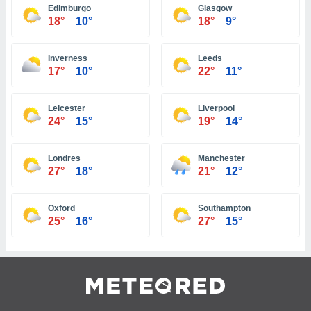
ar perfiles
Edimburgo
Glasgow
18°
10°
18°
9°
idad
a, utilizar
a
Inverness
Leeds
 la
17°
10°
22°
11°
da, crear un
personalizar
Leicester
Liverpool
o, uso de
24°
15°
19°
14°
a la
e contenido
do, medir el
Londres
Manchester
 de la
27°
18°
21°
12°
medir el
 del
 comprender
Oxford
Southampton
 través de
25°
16°
27°
15°
s o a través
nación de
edentes de
fuentes,
y mejora de
os, uso de