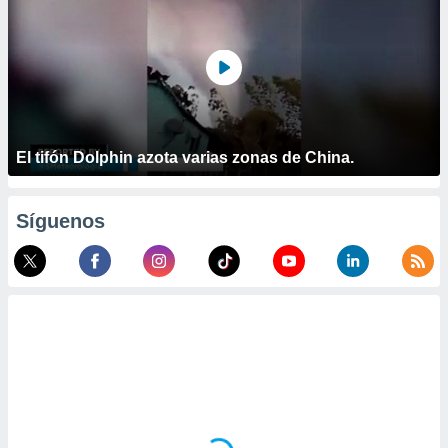
ste abono
 botón
.
nto,
cios
El tifón Dolphin azota varias zonas de China.
kies,
ores únicos
as similares
nar,
Síguenos
rocesar
onales como
 este sitio
recciones IP
ficadores de
 posible
s
 traten tus
nales en
 interés
go a lo que
nerte. Para