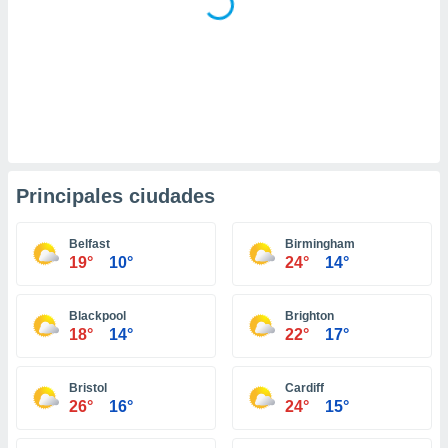
retirar su
ento u
 de datos
er momento
ic en
o en
 Cookies
en
eb.
Principales ciudades
y
socios
Belfast
Birmingham
19°
10°
24°
14°
el
to de
Blackpool
Brighton
18°
14°
22°
17°
la
 en un
 y/o acceder
Bristol
Cardiff
 de datos
26°
16°
24°
15°
ara
 anuncios