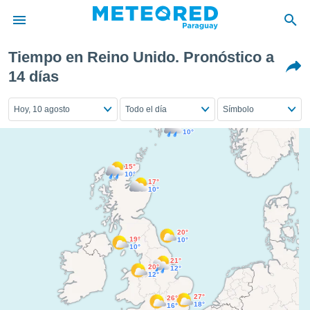
Tiempo en Reino Unido. Pronóstico a
privacidad
14 días
o de
om.py
Hoy, 10 agosto
Todo el día
Símbolo
com.py) ha
ado por
12°
10°
es para
ue la
 que se
15°
10°
e calidad.
17°
eder a este
10°
ediante las
opciones:
20°
19°
10°
ookies y
10°
e forma
21°
20°
12°
12°
d digital
27°
26°
ada, basada
18°
16°