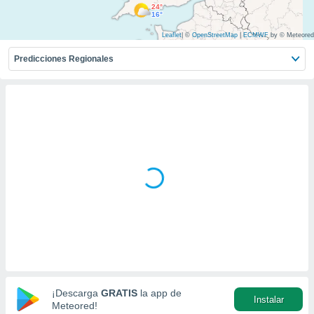
mación
24°
16°
ediante
ecnologías
Leaflet
|
©
OpenStreetMap
|
ECMWF
by © Meteored
nos permite
estra
Predicciones Regionales
ara seguir
e contenido
ACEPTAR
stándares
Y
sin coste.
CONTINUAR
 botón
continuar",
CONFIGURACIÓN
der a la
ndo la
 de todas
, ya sean
de nuestros
 nos
 y análisis
tamiento en
b, así como
un perfil
¡Descarga
GRATIS
la app de
Instalar
para
Meteored!