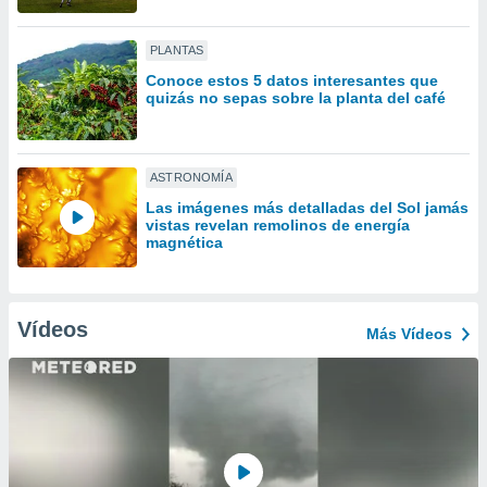
ón de
uedes
uestro sitio
PLANTAS
ed.com.py.
Conoce estos 5 datos interesantes que
o, te
quizás no sepas sobre la planta del café
 de que
talarán
e sean
para
ASTRONOMÍA
a
Las imágenes más detalladas del Sol jamás
por el sitio
vistas revelan remolinos de energía
o se
magnética
cookies para
nto ni para
licidad o
Vídeos
Más Vídeos
ado, aunque
sualizar
general no
ada. Puedes
 instalación
y acceder a
io web a