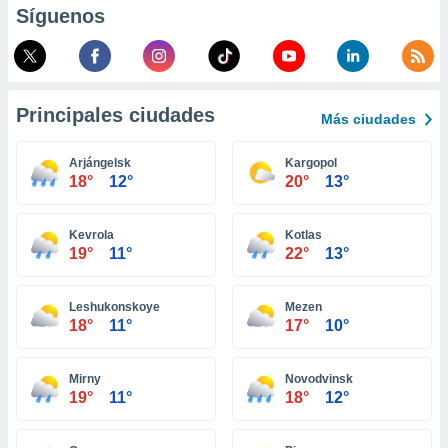
Síguenos
retirar su
ento u
 de datos
er momento
ic en
Principales ciudades
Más ciudades
o en
Arjángelsk
Kargopol
 Cookies
en
18°
12°
20°
13°
eb.
y
Kevrola
Kotlas
socios
19°
11°
22°
13°
el
to de
Leshukonskoye
Mezen
18°
11°
17°
10°
la
 en un
Mirny
Novodvinsk
 y/o acceder
19°
11°
18°
12°
 de datos
ara
 anuncios