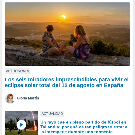
ublicidad y
do en
 mismo.
sultar más
 en nuestra
 Cookies
y
ualquier
ento
 botón
ación de
kies
ASTRONOMÍA
 disponible
Los seis miradores imprescindibles para vivir el
e nuestra
eclipse solar total del 12 de agosto en España
.
Gloria Martín
IVAMENTE,
ACTUALIDAD
as
Un rayo cae en pleno partido de fútbol en
 a cookies
Tailandia: por qué es tan peligroso estar a
 no aceptar
la intemperie durante una tormenta