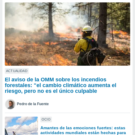
ublicidad y
do en
 mismo.
sultar más
 en nuestra
 Cookies
y
ualquier
ento
 botón
ación de
kies
ACTUALIDAD
 disponible
El aviso de la OMM sobre los incendios
e nuestra
forestales: "el cambio climático aumenta el
.
riesgo, pero no es el único culpable
IVAMENTE,
Pedro de la Fuente
as
OCIO
 a cookies
Amantes de las emociones fuertes: estas
 no aceptar
actividades mundiales están hechas para