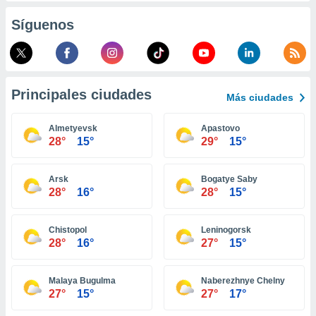
retirar su
Síguenos
ento u
 de datos
er momento
ic en
o en
Principales ciudades
Más ciudades
 Cookies
en
Almetyevsk
Apastovo
eb.
28°
15°
29°
15°
y
socios
Arsk
Bogatye Saby
el
28°
16°
28°
15°
to de
Chistopol
Leninogorsk
28°
16°
27°
15°
la
 en un
 y/o acceder
Malaya Bugulma
Naberezhnye Chelny
 de datos
27°
15°
27°
17°
ara
 anuncios