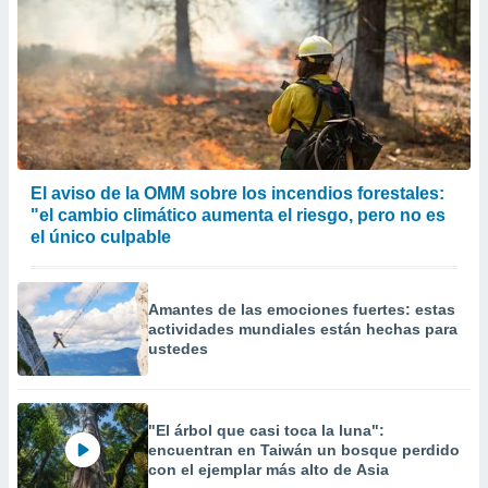
 de datos
er momento
ic en
o en
 Cookies
en
eb.
y
El aviso de la OMM sobre los incendios forestales:
socios
"el cambio climático aumenta el riesgo, pero no es
el
el único culpable
to de
Amantes de las emociones fuertes: estas
la
actividades mundiales están hechas para
 en un
ustedes
 y/o acceder
 de datos
ara
 anuncios
"El árbol que casi toca la luna":
ar perfiles
encuentran en Taiwán un bosque perdido
idad
con el ejemplar más alto de Asia
a, utilizar