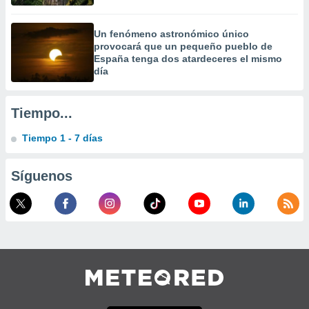
a
 la
Un fenómeno astronómico único
provocará que un pequeño pueblo de
da, crear un
España tenga dos atardeceres el mismo
personalizar
día
o, uso de
a la
e contenido
Tiempo...
do, medir el
 de la
Tiempo 1 - 7 días
medir el
 del
 comprender
Síguenos
 través de
s o a través
nación de
edentes de
fuentes,
y mejora de
os, uso de
ados con el
 seleccionar
o.