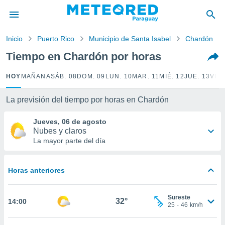
privacidad
o de
Inicio
Puerto Rico
Municipio de Santa Isabel
Chardón
om.py
com.py) ha
Tiempo en Chardón por horas
ado por
es para
HOY
MAÑANA
SÁB. 08
DOM. 09
LUN. 10
MAR. 11
MIÉ. 12
JUE. 13
VIE.
ue la
 que se
e calidad.
La previsión del tiempo por horas en Chardón
eder a este
ediante las
Jueves, 06 de agosto
opciones:
Nubes y claros
La mayor parte del día
ookies y
e forma
Horas anteriores
d digital
ada, basada
Sureste
mación
32°
14:00
25
-
46
km/h
ediante
ecnologías