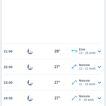
 mismo.
sultar más
 en nuestra
 Cookies
y
ualquier
ento
 botón
ación de
kies
 disponible
Este
28°
e nuestra
21:00
13
-
26
km/h
.
IVAMENTE,
Noreste
27°
22:00
12
-
21
km/h
as
Noreste
27°
23:00
 a cookies
11
-
19
km/h
 no aceptar
ón de
Noreste
27°
24:00
uedes
9
-
18
km/h
uestro sitio