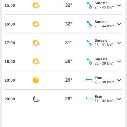
nos permite
Sureste
32°
15:00
estra
24
-
45
km/h
ara seguir
e contenido
ACEPTAR
Sureste
stándares
32°
16:00
Y
23
-
44
km/h
sin coste.
CONTINUAR
 botón
Sureste
31°
17:00
continuar",
CONFIGURACIÓN
23
-
41
km/h
der a la
ndo la
 de todas
Sureste
30°
18:00
22
-
39
km/h
, ya sean
de nuestros
 nos
Este
29°
19:00
20
-
38
km/h
 y análisis
tamiento en
b, así como
Este
29°
20:00
17
-
32
km/h
un perfil
para
ublicidad y
do en