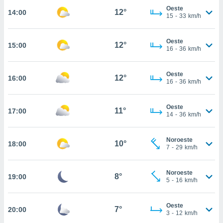
nos permite
Oeste
12°
14:00
estra
15
-
33
km/h
ara seguir
e contenido
ACEPTAR
stándares
Oeste
12°
15:00
Y
16
-
36
km/h
sin coste.
CONTINUAR
 botón
Oeste
continuar",
12°
16:00
CONFIGURACIÓN
16
-
36
km/h
der a la
ndo la
 de todas
Oeste
11°
17:00
, ya sean
14
-
36
km/h
de nuestros
 nos
Noroeste
10°
18:00
7
-
29
km/h
 y análisis
tamiento en
b, así como
Noroeste
8°
19:00
un perfil
5
-
16
km/h
para
ublicidad y
Oeste
7°
20:00
3
-
12
km/h
do en