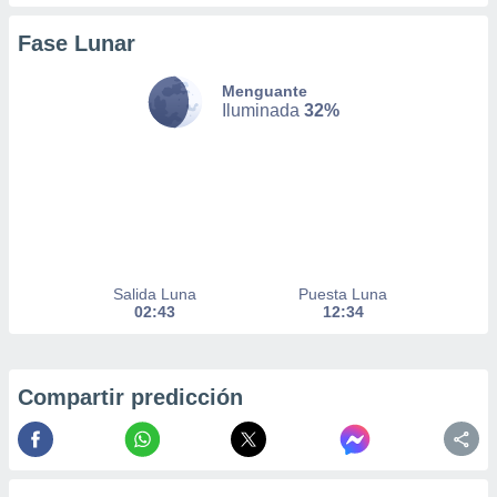
Fase Lunar
nto,
Menguante
cios
Iluminada
32%
kies,
ores únicos
as similares
nar,
rocesar
onales como
 este sitio
recciones IP
ficadores de
Salida Luna
Puesta Luna
 posible
02:43
12:34
s
 traten tus
nales en
 interés
Compartir predicción
go a lo que
nerte. Para
retirar su
ento u