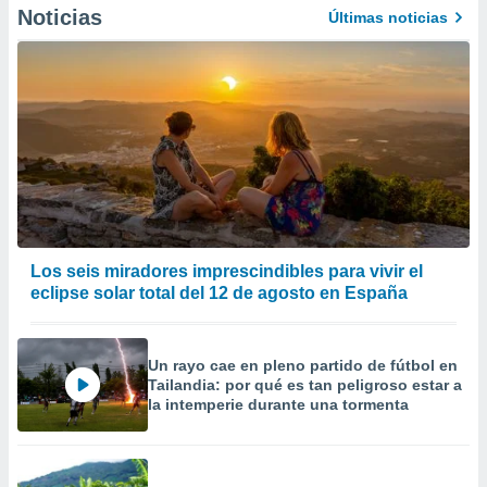
Noticias
 de datos
Últimas noticias
er momento
ic en
o en
 Cookies
en
eb.
y
socios
el
to de
Los seis miradores imprescindibles para vivir el
eclipse solar total del 12 de agosto en España
la
 en un
 y/o acceder
Un rayo cae en pleno partido de fútbol en
 de datos
Tailandia: por qué es tan peligroso estar a
ara
la intemperie durante una tormenta
 anuncios
ar perfiles
idad
a, utilizar