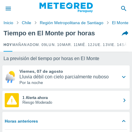
privacidad
o de
Inicio
Chile
Región Metropolitana de Santiago
El Monte
om.py
com.py) ha
Tiempo en El Monte por horas
ado por
es para
HOY
MAÑANA
DOM. 09
LUN. 10
MAR. 11
MIÉ. 12
JUE. 13
VIE. 14
SÁB.
ue la
 que se
e calidad.
La previsión del tiempo por horas en El Monte
eder a este
ediante las
Viernes, 07 de agosto
opciones:
Lluvia débil con cielo parcialmente nuboso
Por la noche
ookies y
e forma
1 Alerta ahora
Riesgo Moderado
d digital
ada, basada
mación
Horas anteriores
ediante
ecnologías