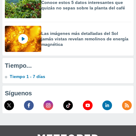
Conoce estos 5 datos interesantes que
a
quizás no sepas sobre la planta del café
 la
da, crear un
personalizar
o, uso de
Las imágenes más detalladas del Sol
a la
jamás vistas revelan remolinos de energía
e contenido
magnética
do, medir el
 de la
medir el
Tiempo...
 del
 comprender
Tiempo 1 - 7 días
 través de
s o a través
nación de
Síguenos
edentes de
fuentes,
y mejora de
os, uso de
ados con el
 seleccionar
o.