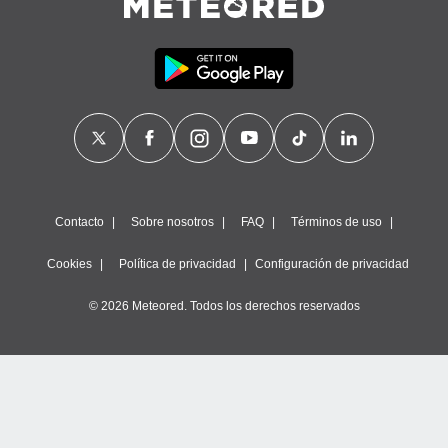
calización
precisa e
ión mediante
, publicidad
dos,
 publicidad
,
ón de
 desarrollo
s.
Contacto
Sobre nosotros
FAQ
Términos de uso
tros 1199
Cookies
Política de privacidad
Configuración de privacidad
ios
© 2026 Meteored. Todos los derechos reservados