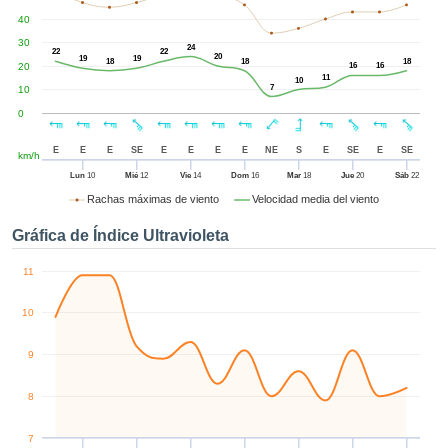
ublicidad y
40
enido
izado en
30
24
22
22
20
19
19
el mismo.
18
18
18
20
16
16
11
sultar más
10
7
10
 en nuestra
0
e Cookies
y
 cualquier
E
E
E
SE
E
E
E
E
NE
S
E
SE
E
SE
km/h
to el
imiento
Lun
10
Mié
12
Vie
14
Dom
16
Mar
18
Jue
20
Sáb
22
 el botón
Rachas máximas de viento
Velocidad media del viento
ación de
kies
Gráfica de Índice Ultravioleta
 disponible
de nuestra
11
a web.
10
IVAMENTE,
9
azar
logías
8
 a cookies
 no aceptar
7