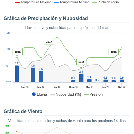
formación
Temperatura Máxima
Temperatura Mínima
Punto de rocío
 mediante
tecnologías
Gráfica de Precipitación y Nubosidad
nos permite
r nuestra
Lluvia, nieve y nubosidad para los próximos 14 días
para seguir
1
15
e contenido
ACEPTAR
estándares
1017
Y
 sin coste.
10
CONTINUAR
1016
1016
 el botón
5
continuar",
1015
5.2
CONFIGURACIÓN
5
4.5
ceder a la
3.5
2.7
tando la
1.1
0.9
0.9
0.8
0.8
n de todas
0.2
mm
s, ya sean
Lun
10
Mié
12
Vie
14
Dom
16
Mar
18
Jue
20
Sáb
22
de nuestros
Lluvia
Nubosidad (%)
Presión
 que nos
ten el
 y análisis
Gráfica de Viento
tamiento en
b, así como
Velocidad media, dirección y rachas de viento para los próximos 14 días
r un perfil
60
ico para
50