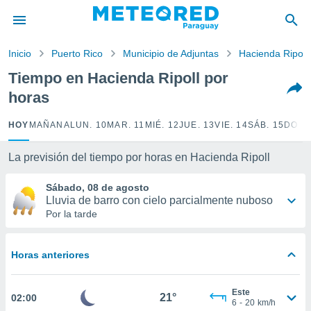
privacidad
o de
Inicio
Puerto Rico
Municipio de Adjuntas
Hacienda Ripoll
om.py
com.py) ha
Tiempo en Hacienda Ripoll por
ado por
horas
es para
ue la
 que se
HOY
MAÑANA
LUN. 10
MAR. 11
MIÉ. 12
JUE. 13
VIE. 14
SÁB. 15
DOM.
e calidad.
eder a este
La previsión del tiempo por horas en Hacienda Ripoll
ediante las
opciones:
Sábado, 08 de agosto
Lluvia de barro con cielo parcialmente nuboso
ookies y
Por la tarde
e forma
d digital
Horas anteriores
ada, basada
mación
ediante
Este
21°
02:00
ecnologías
6
-
20
km/h