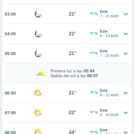
nos permite
estra
Este
ara seguir
21°
03:00
7
-
21
km/h
e contenido
ACEPTAR
stándares
Y
sin coste.
Este
CONTINUAR
21°
04:00
8
-
23
km/h
 botón
continuar",
CONFIGURACIÓN
der a la
Este
21°
05:00
7
-
23
km/h
ndo la
 de todas
, ya sean
Primera luz a las
05:44
de nuestros
Salida del sol a las
06:07
 nos
 y análisis
Este
21°
06:00
8
-
22
km/h
tamiento en
b, así como
un perfil
Este
22°
07:00
para
9
-
24
km/h
ublicidad y
Este
do en
24°
08:00