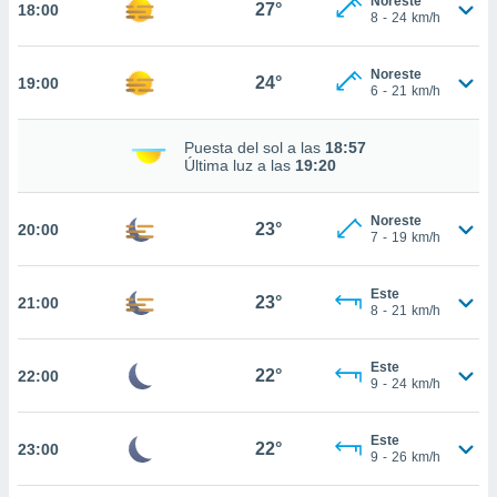
Noreste
27°
18:00
8
-
24
km/h
nto,
Noreste
24°
19:00
6
-
21
km/h
cios
kies,
ores únicos
Puesta del sol a las
18:57
as similares
Última luz a las
19:20
nar,
rocesar
onales como
Noreste
23°
20:00
7
-
19
km/h
 este sitio
recciones IP
ficadores de
Este
23°
21:00
 posible
8
-
21
km/h
s
 traten tus
nales en
Este
22°
22:00
9
-
24
km/h
 interés
go a lo que
nerte. Para
Este
22°
23:00
retirar su
9
-
26
km/h
ento u