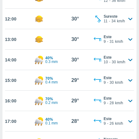
12
-
36
km/h
ed.com.py.
o, te
 de que
Sureste
30°
12:00
talarán
11
-
34
km/h
e sean
para
Este
a
30°
13:00
9
-
31
km/h
por el sitio
o se
cookies para
Este
40%
30°
14:00
0.3 mm
10
-
30
km/h
nto ni para
licidad o
Este
70%
29°
15:00
0.4 mm
9
-
30
km/h
ado, aunque
sualizar
general no
Este
70%
29°
16:00
ada. Puedes
0.2 mm
9
-
28
km/h
 instalación
y acceder a
Este
40%
io web a
28°
17:00
0.1 mm
9
-
26
km/h
ste abono
 botón
.