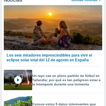
Noticias
Últimas noticias
calización
precisa e
ión mediante
, publicidad
dos,
 publicidad
,
ón de
 desarrollo
s.
Los seis miradores imprescindibles para vivir el
eclipse solar total del 12 de agosto en España
tros 1199
ios
Un rayo cae en pleno partido de fútbol en
Tailandia: por qué es tan peligroso estar a
la intemperie durante una tormenta
Conoce estos 5 datos interesantes que