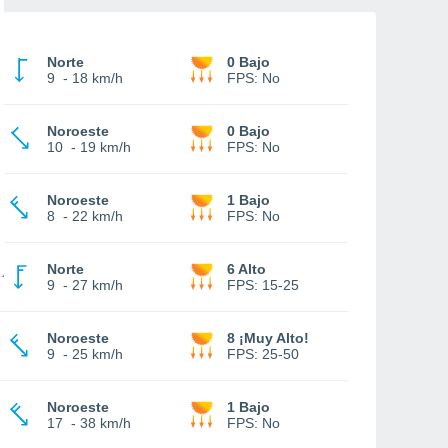
Norte
0 Bajo
9
-
18 km/h
FPS:
No
Noroeste
0 Bajo
10
-
19 km/h
FPS:
No
Noroeste
1 Bajo
8
-
22 km/h
FPS:
No
Norte
6 Alto
9
-
27 km/h
FPS:
15-25
Noroeste
8 ¡Muy Alto!
9
-
25 km/h
FPS:
25-50
Noroeste
1 Bajo
17
-
38 km/h
FPS:
No