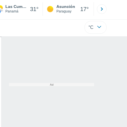
Las Cumbres
Asunción
Santa Rit
31°
17°
Panamá
Paraguay
Alto Paraná
°C