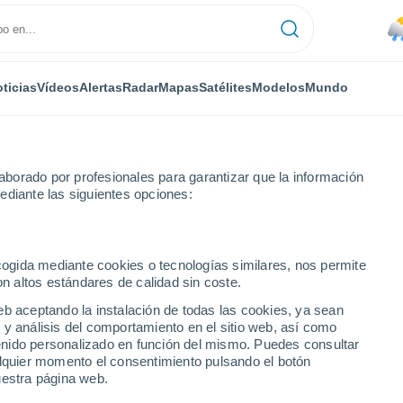
ticias
Vídeos
Alertas
Radar
Mapas
Satélites
Modelos
Mundo
borado por profesionales para garantizar que la información
ediante las siguientes opciones:
res
Por horas
ecogida mediante cookies o tecnologías similares, nos permite
on altos estándares de calidad sin coste.
s por horas
eb aceptando la instalación de todas las cookies, ya sean
 y análisis del comportamiento en el sitio web, así como
ntenido personalizado en función del mismo. Puedes consultar
alquier momento el consentimiento pulsando el botón
uestra página web.