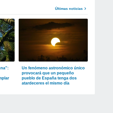
Últimas noticias
una":
Un fenómeno astronómico único
provocará que un pequeño
mplar
pueblo de España tenga dos
atardeceres el mismo día