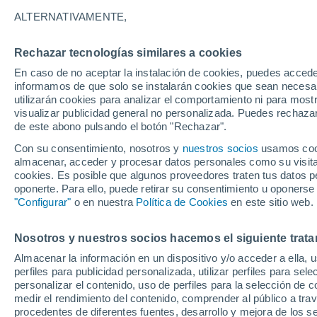
Gráfica del tiempo por horas en
ALTERNATIVAMENTE,
SÍMBOLO
TEMPERATURA
Rechazar tecnologías similares a cookies
En caso de no aceptar la instalación de cookies, puedes accede
00
03
06
09
12
15
18
21
00
03
06
09
informamos de que solo se instalarán cookies que sean necesari
utilizarán cookies para analizar el comportamiento ni para most
visualizar publicidad general no personalizada. Puedes rechazar
de este abono pulsando el botón "Rechazar".
Con su consentimiento, nosotros y
nuestros socios
usamos cooki
almacenar, acceder y procesar datos personales como su visita e
31°
cookies. Es posible que algunos proveedores traten tus datos pe
30°
30°
oponerte. Para ello, puede retirar su consentimiento u oponerse
"Configurar"
o en nuestra
Política de Cookies
en este sitio web.
27°
26°
26°
25°
25°
25°
24°
24°
Nosotros y nuestros socios hacemos el siguiente trata
Almacenar la información en un dispositivo y/o acceder a ella, 
perfiles para publicidad personalizada, utilizar perfiles para sele
personalizar el contenido, uso de perfiles para la selección de c
1.4
medir el rendimiento del contenido, comprender al público a tra
0.4
0.2
procedentes de diferentes fuentes, desarrollo y mejora de los se