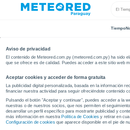
Tiempo
No
Aviso de privacidad
El contenido de Meteored.com.py (meteored.com.py) ha sido ela
que se ofrece es de calidad. Puedes acceder a este sitio web m
Aceptar cookies y acceder de forma gratuita
Inicio
Panamá
Provincia de Panamá
Las Cumb
La publicidad digital personalizada, basada en la información r
financiar nuestra actividad para seguir ofreciéndote contenido c
Tiempo en Las Cumbre
Pulsando el botón "Aceptar y continuar", puedes acceder a la w
nuestras o de nuestros socios, que nos permiten el seguimiento
desarrollar un perfil específico para mostrarte publicidad y co
Tiempo 1 - 7 días
Por horas
más información en nuestra
Política de Cookies
y retirar en cu
Configuración de cookies
que aparece disponible en el pie de n