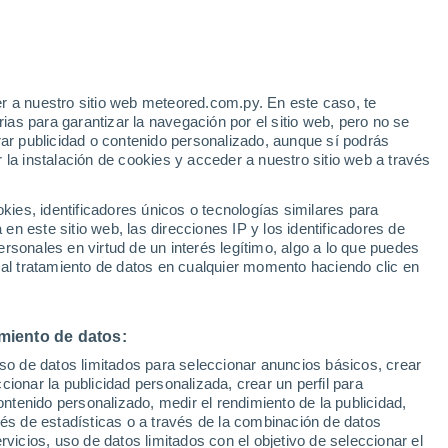
 Las Cumbres
VIENTO
PRECIPITACIÓN
r a nuestro sitio web meteored.com.py. En este caso, te
12
15
18
21
00
03
06
09
12
15
18
21
00
as para garantizar la navegación por el sitio web, pero no se
rar publicidad o contenido personalizado, aunque sí podrás
 la instalación de cookies y acceder a nuestro sitio web a través
es, identificadores únicos o tecnologías similares para
n este sitio web, las direcciones IP y los identificadores de
31°
31°
rsonales en virtud de un interés legítimo, algo a lo que puedes
30°
 al tratamiento de datos en cualquier momento haciendo clic en
29°
28°
27°
27°
26°
26°
25°
25°
25°
24°
miento de datos:
uso de datos limitados para seleccionar anuncios básicos, crear
2.8
ccionar la publicidad personalizada, crear un perfil para
ontenido personalizado, medir el rendimiento de la publicidad,
1.5
1.3
vés de estadísticas o a través de la combinación de datos
0.5
0.4
0.3
rvicios, uso de datos limitados con el objetivo de seleccionar el