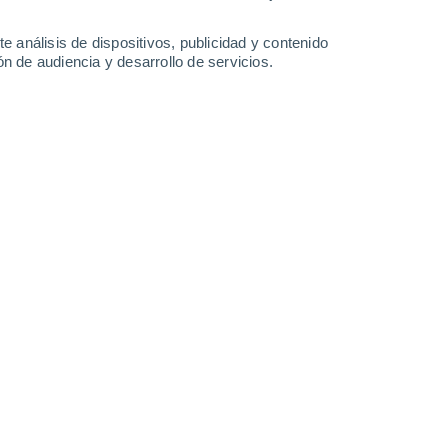
Domingo
9
e análisis de dispositivos, publicidad y contenido
n de audiencia y desarrollo de servicios.
en Las Cumbres
24°
Cubierto
02:00
Sensación T.
22°
24°
Cubierto
05:00
Sensación T.
23°
25°
Parcialmente nuboso
08:00
Sensación T.
27°
40%
30°
Lluvia débil
11:00
0.4 mm
Sensación T.
34°
60%