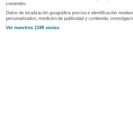
Viernes
7
Sábado
8
contenido.
Datos de localización geográfica precisa e identificación mediant
personalizados, medición de publicidad y contenido, investigació
Ver nuestros 1199 socios
La previsión del tiempo por horas 
VIERNES, 07 DE AGOSTO
Por la tarde
Lluvia débil con cielo
parcialmente nuboso
Salida del sol a las
06:10
Puesta del sol a las
18:38
Primera luz a las
05:48
Última luz a las
19:00
Fase Lunar