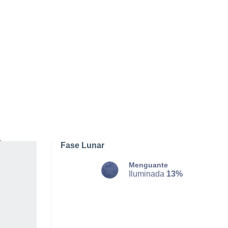
DOMINGO, 09 DE AGOSTO
Por la mañana
Chubascos tormentosos con
cielo parcialmente nuboso
Salida del sol a las
06:10
Puesta del sol a las
18:37
Fase Lunar
Menguante
Iluminada
13%