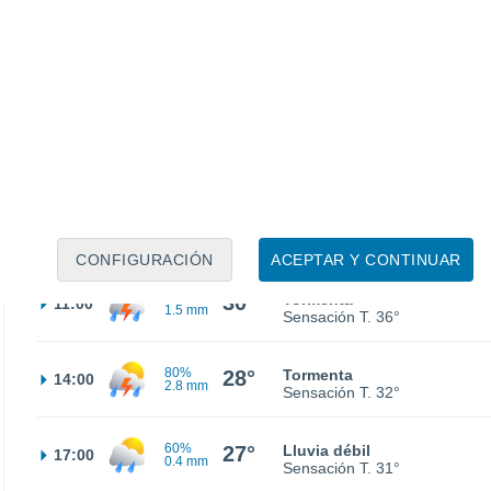
25°
Nubes y claros
02:00
Sensación T.
25°
24°
Nubes y claros
05:00
Sensación T.
24°
27°
Parcialmente nuboso
08:00
Sensación T.
29°
CONFIGURACIÓN
ACEPTAR Y CONTINUAR
70%
30°
Tormenta
11:00
1.5 mm
Sensación T.
36°
80%
28°
Tormenta
14:00
2.8 mm
Sensación T.
32°
60%
27°
Lluvia débil
17:00
0.4 mm
Sensación T.
31°