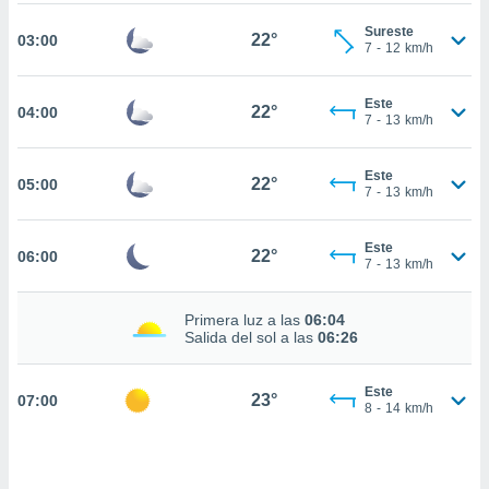
nos permite
estra
Sureste
22°
03:00
ara seguir
7
-
12
km/h
e contenido
ACEPTAR
stándares
Y
Este
sin coste.
22°
04:00
7
-
13
km/h
CONTINUAR
 botón
continuar",
CONFIGURACIÓN
Este
22°
05:00
der a la
7
-
13
km/h
ndo la
 de todas
, ya sean
Este
22°
06:00
7
-
13
km/h
de nuestros
 nos
Primera luz a las
06:04
 y análisis
Salida del sol a las
06:26
tamiento en
b, así como
Este
un perfil
23°
07:00
8
-
14
km/h
para
ublicidad y
do en