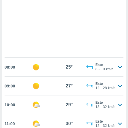
 mismo.
sultar más
 en nuestra
 Cookies
y
ualquier
ento
 botón
ación de
kies
 disponible
e nuestra
Este
25°
08:00
.
8
-
19
km/h
IVAMENTE,
Este
27°
09:00
12
-
28
km/h
as
 a cookies
Este
29°
10:00
13
-
32
km/h
 no aceptar
ón de
uedes
Este
30°
11:00
uestro sitio
12
-
32
km/h