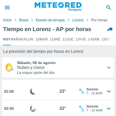
privacidad
o de
Inicio
Brasil
Estado de Amapá
Lorenz
Por horas
om.py
com.py) ha
Tiempo en Lorenz - AP por horas
ado por
es para
HOY
MAÑANA
LUN. 10
MAR. 11
MIÉ. 12
JUE. 13
VIE. 14
SÁB. 15
DOM.
ue la
 que se
e calidad.
La previsión del tiempo por horas en Lorenz
eder a este
ediante las
Sábado, 08 de agosto
opciones:
Nubes y claros
La mayor parte del día
ookies y
e forma
Sureste
23°
01:00
d digital
7
-
11
km/h
ada, basada
mación
Sureste
ediante
22°
02:00
7
-
12
km/h
ecnologías