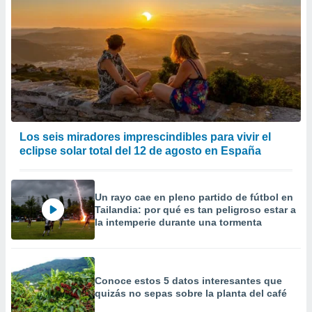
calización
precisa e
ión mediante
, publicidad
dos,
 publicidad
,
ón de
Los seis miradores imprescindibles para vivir el
 desarrollo
eclipse solar total del 12 de agosto en España
s.
tros 1199
ios
Un rayo cae en pleno partido de fútbol en
Tailandia: por qué es tan peligroso estar a
la intemperie durante una tormenta
Conoce estos 5 datos interesantes que
quizás no sepas sobre la planta del café