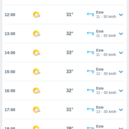
ed.com.py.
o, te
Este
 de que
31°
12:00
11
-
30
km/h
talarán
e sean
para
Este
32°
13:00
a
11
-
30
km/h
por el sitio
o se
Este
cookies para
33°
14:00
11
-
30
km/h
nto ni para
licidad o
Este
33°
15:00
12
-
30
km/h
ado, aunque
sualizar
Este
general no
32°
16:00
12
-
30
km/h
ada. Puedes
 instalación
y acceder a
Este
31°
17:00
io web a
13
-
30
km/h
ste abono
 botón
Este
.
29°
18:00