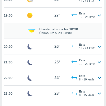
11
-
29
km/h
nto,
Este
27°
19:00
12
-
25
km/h
cios
kies,
ores únicos
Puesta del sol a las
18:38
Última luz a las
19:00
as similares
nar,
rocesar
Este
26°
20:00
onales como
11
-
24
km/h
 este sitio
recciones IP
ficadores de
Este
25°
21:00
10
-
23
km/h
 posible
s
 traten tus
Este
24°
22:00
nales en
8
-
19
km/h
 interés
go a lo que
nerte. Para
Este
23°
23:00
8
-
15
km/h
retirar su
ento u