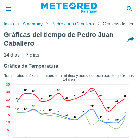
Inicio
Amambay
Pedro Juan Caballero
Gráficas del tiem
privacidad
Gráficas del tiempo de Pedro Juan
enido de
Caballero
d.com.py
com.py) ha
14 días
7 días
orado por
ales para
Gráfica de Temperatura
ar que la
ón que se
Temperatura máxima, temperatura mínima y punto de rocío para los próximos
de calidad.
14 días
eder a este
35
ediante las
29°
29°
28°
32°
30
28°
 opciones:
26°
25°
25°
25°
24°
24°
24°
25
22°
19°
19°
20
cookies y
17°
17°
17°
16°
15°
15°
15°
14°
de forma
15
13°
12°
11°
uita
10°
10°
10
dad digital
5
ada, basada
°C