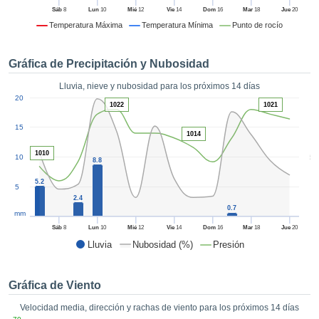
formación
Sáb
8
Lun
10
Mié
12
Vie
14
Dom
16
Mar
18
Jue
20
 mediante
Temperatura Máxima
Temperatura Mínima
Punto de rocío
tecnologías
nos permite
r nuestra
Gráfica de Precipitación y Nubosidad
para seguir
e contenido
Lluvia, nieve y nubosidad para los próximos 14 días
ACEPTAR
1
estándares
20
Y
1022
1021
 sin coste.
CONTINUAR
15
 el botón
1014
continuar",
CONFIGURACIÓN
1010
5
10
ceder a la
8.8
tando la
5.2
n de todas
5
2.4
s, ya sean
0.7
mm
de nuestros
 que nos
Sáb
8
Lun
10
Mié
12
Vie
14
Dom
16
Mar
18
Jue
20
ten el
Lluvia
Nubosidad (%)
Presión
 y análisis
tamiento en
b, así como
Gráfica de Viento
r un perfil
Velocidad media, dirección y rachas de viento para los próximos 14 días
ico para