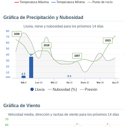
formación
Temperatura Máxima
Temperatura Mínima
Punto de rocío
 mediante
tecnologías
Gráfica de Precipitación y Nubosidad
nos permite
r nuestra
Lluvia, nieve y nubosidad para los próximos 14 días
para seguir
1
80
e contenido
1030
ACEPTAR
70
estándares
1023
Y
60
 sin coste.
1018
CONTINUAR
50
 el botón
5
40
37
1007
continuar",
CONFIGURACIÓN
30
ceder a la
20
tando la
10
4.5
n de todas
0.3
mm
s, ya sean
Sáb
8
Lun
10
Mié
12
Vie
14
Dom
16
Mar
18
Jue
20
de nuestros
Lluvia
Nubosidad (%)
Presión
 que nos
ten el
 y análisis
Gráfica de Viento
tamiento en
b, así como
Velocidad media, dirección y rachas de viento para los próximos 14 días
r un perfil
70
ico para
60