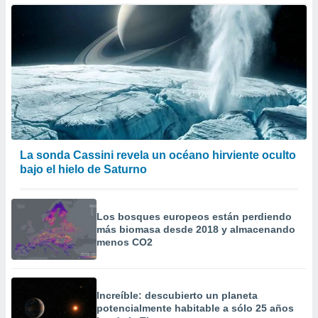
calización
precisa e
ión mediante
, publicidad
dos,
 publicidad
,
ón de
 desarrollo
La sonda Cassini revela un océano hirviente oculto
s.
bajo el hielo de Saturno
tros 1199
ios
Los bosques europeos están perdiendo
más biomasa desde 2018 y almacenando
menos CO2
Increíble: descubierto un planeta
potencialmente habitable a sólo 25 años