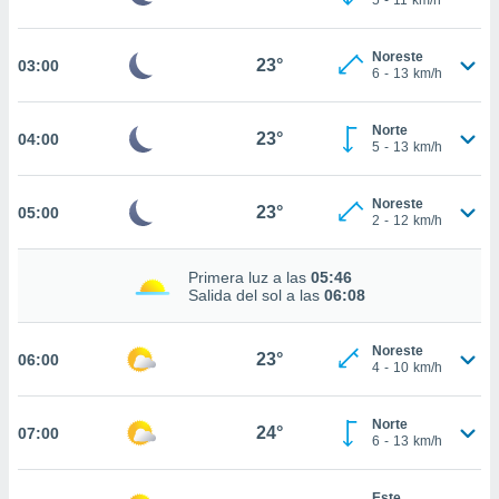
nos permite
estra
ara seguir
Noreste
23°
03:00
e contenido
6
-
13
km/h
ACEPTAR
stándares
Y
sin coste.
CONTINUAR
Norte
23°
04:00
 botón
5
-
13
km/h
continuar",
CONFIGURACIÓN
der a la
Noreste
ndo la
23°
05:00
2
-
12
km/h
 de todas
, ya sean
de nuestros
Primera luz a las
05:46
Salida del sol a las
06:08
 nos
 y análisis
Noreste
23°
tamiento en
06:00
4
-
10
km/h
b, así como
un perfil
para
Norte
24°
07:00
6
-
13
km/h
ublicidad y
do en
Este