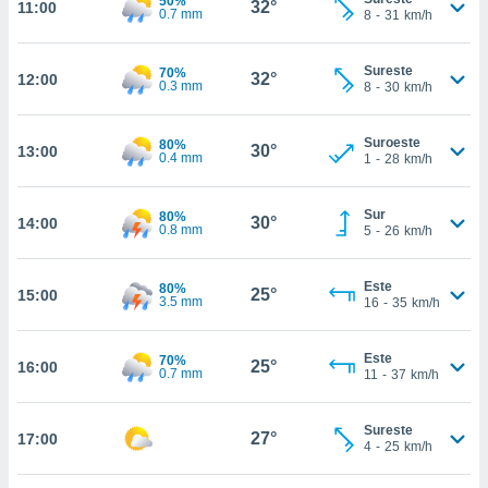
50%
32°
ed.com.py.
11:00
0.7 mm
8
-
31
km/h
o, te
 de que
talarán
Sureste
70%
32°
12:00
0.3 mm
8
-
30
km/h
e sean
para
a
Suroeste
80%
30°
13:00
por el sitio
0.4 mm
1
-
28
km/h
o se
cookies para
Sur
80%
30°
14:00
0.8 mm
5
-
26
km/h
nto ni para
licidad o
Este
80%
25°
15:00
ado, aunque
3.5 mm
16
-
35
km/h
sualizar
general no
ada. Puedes
Este
70%
25°
16:00
0.7 mm
11
-
37
km/h
 instalación
y acceder a
io web a
Sureste
27°
17:00
ste abono
4
-
25
km/h
 botón
.