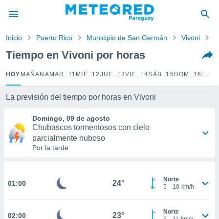
privacidad
o de
Inicio
Puerto Rico
Municipio de San Germán
Vivoni
P
om.py
com.py) ha
Tiempo en Vivoni por horas
ado por
es para
HOY
MAÑANA
MAR. 11
MIÉ. 12
JUE. 13
VIE. 14
SÁB. 15
DOM. 16
LUN.
ue la
 que se
e calidad.
La previsión del tiempo por horas en Vivoni
eder a este
ediante las
Domingo, 09 de agosto
opciones:
Chubascos tormentosos con cielo
parcialmente nuboso
ookies y
Por la tarde
e forma
d digital
Norte
24°
01:00
ada, basada
5
-
10
km/h
mación
ediante
Norte
ecnologías
23°
02:00
5
-
11
km/h