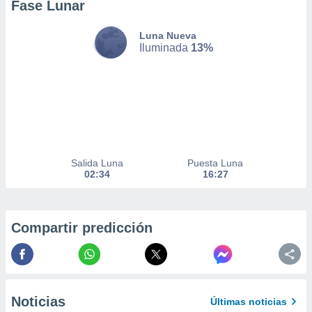
Fase Lunar
a
 la
Luna Nueva
Iluminada
13%
da, crear un
personalizar
o, uso de
a la
e contenido
do, medir el
 de la
medir el
 del
Salida Luna
Puesta Luna
 comprender
02:34
16:27
 través de
s o a través
nación de
edentes de
Compartir predicción
fuentes,
y mejora de
os, uso de
ados con el
 seleccionar
Noticias
o.
Últimas noticias