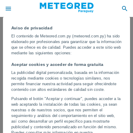
Aviso de privacidad
El contenido de Meteored.com.py (meteored.com.py) ha sido
elaborado por profesionales para garantizar que la información
que se ofrece es de calidad. Puedes acceder a este sitio web
mediante las siguientes opciones:
Aceptar cookies y acceder de forma gratuita
La publicidad digital personalizada, basada en la información
recogida mediante cookies o tecnologías similares, nos
permite financiar nuestra actividad para seguir ofreciéndote
contenido con altos estándares de calidad sin coste.
¡Brutal tromba marina sorprende a
Pulsando el botón "Aceptar y continuar", puedes acceder a la
Friedrichshafen en el Lago Constanza!
web aceptando la instalación de todas las cookies, ya sean
nuestras o de nuestros socios, que nos permiten el
El fenómeno sorprendió a los habitantes y visitantes de
seguimiento y análisis del comportamiento en el sitio web,
Friedrichshafen, en el icónico Lago de Constanza. El imponente
así como desarrollar un perfil específico para mostrarte
vórtice conectó la base de las nubes con la superficie acuática en
publicidad y contenido personalizado en función del mismo.
un espectáculo meteorológico impactante.
Puedes consultar más información en nuestra