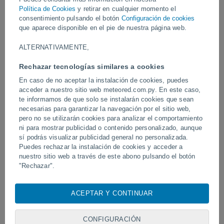
Política de Cookies
y retirar en cualquier momento el
Vídeos
consentimiento pulsando el botón
Configuración de cookies
que aparece disponible en el pie de nuestra página web.
ALTERNATIVAMENTE,
Ayer
Rechazar tecnologías similares a cookies
En caso de no aceptar la instalación de cookies, puedes
acceder a nuestro sitio web meteored.com.py. En este caso,
te informamos de que solo se instalarán cookies que sean
necesarias para garantizar la navegación por el sitio web,
pero no se utilizarán cookies para analizar el comportamiento
ni para mostrar publicidad o contenido personalizado, aunque
sí podrás visualizar publicidad general no personalizada.
Puedes rechazar la instalación de cookies y acceder a
Tornados y lluvias torrenciales en
Un rayo impactó en un 
nuestro sitio web a través de este abono pulsando el botón
Pelotas, Brasil.
fútbol en Narathiwat, Tail
"Rechazar".
Con su consentimiento, nosotros y
nuestros socios
usamos
cookies, identificadores únicos o tecnologías similares para
ACEPTAR Y CONTINUAR
Síguenos
almacenar, acceder y procesar datos personales como su
visita en este sitio web, las direcciones IP y los
identificadores de cookies. Es posible que algunos
CONFIGURACIÓN