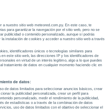
r a nuestro sitio web meteored.com.py. En este caso, te
as para garantizar la navegación por el sitio web, pero no se
rar publicidad o contenido personalizado, aunque sí podrás
 la instalación de cookies y acceder a nuestro sitio web a través
es, identificadores únicos o tecnologías similares para
n este sitio web, las direcciones IP y los identificadores de
rsonales en virtud de un interés legítimo, algo a lo que puedes
 al tratamiento de datos en cualquier momento haciendo clic en
 provocan graves
miento de datos:
uso de datos limitados para seleccionar anuncios básicos, crear
Sicilia), Italia. Los
ccionar la publicidad personalizada, crear un perfil para
ontenido personalizado, medir el rendimiento de la publicidad,
os de rescates de
vés de estadísticas o a través de la combinación de datos
rvicios, uso de datos limitados con el objetivo de seleccionar el