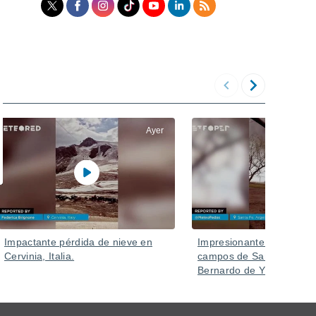
Ayer
Impactante pérdida de nieve en
Impresionante tornado az
Cervinia, Italia.
campos de Santa Fe (Sa
Bernardo de Yrigoyen), A