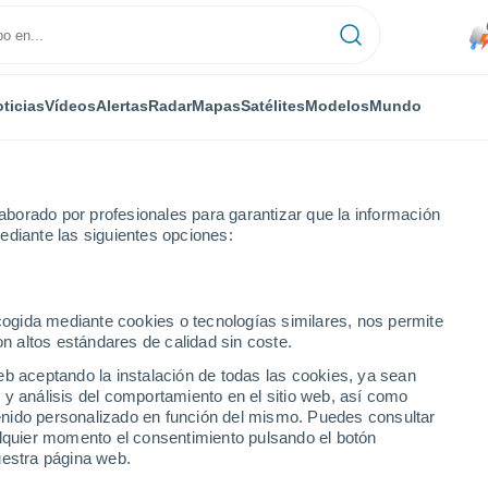
ticias
Vídeos
Alertas
Radar
Mapas
Satélites
Modelos
Mundo
borado por profesionales para garantizar que la información
ediante las siguientes opciones:
ves inundaciones en #Favara (Sicilia), Italia. Los bomberos realizan c
ecogida mediante cookies o tecnologías similares, nos permite
on altos estándares de calidad sin coste.
eb aceptando la instalación de todas las cookies, ya sean
 y análisis del comportamiento en el sitio web, así como
ntenido personalizado en función del mismo. Puedes consultar
alquier momento el consentimiento pulsando el botón
uestra página web.