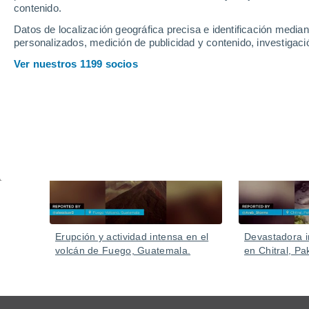
personas atrapadas
contenido.
Varias zonas de la isla han sufrido inundaciones a ca
Datos de localización geográfica precisa e identificación mediant
personalizados, medición de publicidad y contenido, investigació
desbordado en cuestión de muy pocas horas.
Ver nuestros 1199 socios
Vídeos
Hoy
Erupción y actividad intensa en el
Devastadora i
volcán de Fuego, Guatemala.
en Chitral, Pa