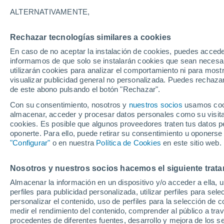
ALTERNATIVAMENTE,
Rechazar tecnologías similares a cookies
En caso de no aceptar la instalación de cookies, puedes accede
informamos de que solo se instalarán cookies que sean necesari
utilizarán cookies para analizar el comportamiento ni para most
visualizar publicidad general no personalizada. Puedes rechazar
de este abono pulsando el botón "Rechazar".
Con su consentimiento, nosotros y
nuestros socios
usamos cooki
almacenar, acceder y procesar datos personales como su visita e
cookies. Es posible que algunos proveedores traten tus datos pe
oponerte. Para ello, puede retirar su consentimiento u oponerse
"Configurar"
o en nuestra
Política de Cookies
en este sitio web.
Las lluvias torrenciales
Nosotros y nuestros socios hacemos el siguiente trata
Almacenar la información en un dispositivo y/o acceder a ella, 
inundaciones en #Favara (
perfiles para publicidad personalizada, utilizar perfiles para sele
personalizar el contenido, uso de perfiles para la selección de c
bomberos realizan cient
medir el rendimiento del contenido, comprender al público a tra
procedentes de diferentes fuentes, desarrollo y mejora de los se