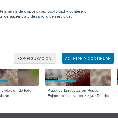
usa de las fuertes precipitaciones. Varios ríos se han
e análisis de dispositivos, publicidad y contenido
n de audiencia y desarrollo de servicios.
Hoy
Ayer
CONFIGURACIÓN
ACEPTAR Y CONTINUAR
nundación de lodo
Plaga de langostas en Rusia:
kistán.
Enjambre masivo en Kizlyar District