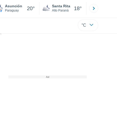
Asunción
Santa Rita
Ciudad 
20°
18°
Paraguay
Alto Paraná
Alto Paraná
°C
ientos de rescates de personas atrapadas