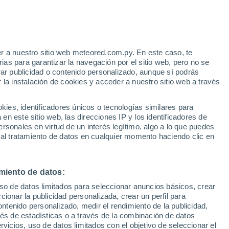
r a nuestro sitio web meteored.com.py. En este caso, te
as para garantizar la navegación por el sitio web, pero no se
rar publicidad o contenido personalizado, aunque sí podrás
 la instalación de cookies y acceder a nuestro sitio web a través
es, identificadores únicos o tecnologías similares para
n este sitio web, las direcciones IP y los identificadores de
rsonales en virtud de un interés legítimo, algo a lo que puedes
 al tratamiento de datos en cualquier momento haciendo clic en
es provocan inundaciones
miento de datos:
uso de datos limitados para seleccionar anuncios básicos, crear
Japón! Se emitieron
ccionar la publicidad personalizada, crear un perfil para
ontenido personalizado, medir el rendimiento de la publicidad,
 a la población sobre el
vés de estadísticas o a través de la combinación de datos
rvicios, uso de datos limitados con el objetivo de seleccionar el