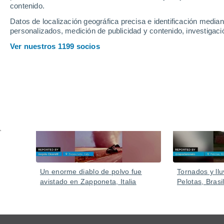
riesgo de desastre
contenido.
Una línea de tormentas severas se desarrolló sobre 
Datos de localización geográfica precisa e identificación mediant
personalizados, medición de publicidad y contenido, investigació
en pocos minutos en sectores céntricos.
Ver nuestros 1199 socios
Vídeos
Ayer
Un enorme diablo de polvo fue
Tornados y llu
avistado en Zapponeta, Italia
Pelotas, Brasil