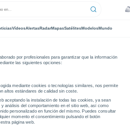
ticias
Vídeos
Alertas
Radar
Mapas
Satélites
Modelos
Mundo
borado por profesionales para garantizar que la información
ediante las siguientes opciones:
ndaciones catastróficas en Tokio, Japón! Se emitieron advertencias que
ecogida mediante cookies o tecnologías similares, nos permite
on altos estándares de calidad sin coste.
eb aceptando la instalación de todas las cookies, ya sean
 y análisis del comportamiento en el sitio web, así como
ntenido personalizado en función del mismo. Puedes consultar
alquier momento el consentimiento pulsando el botón
uestra página web.