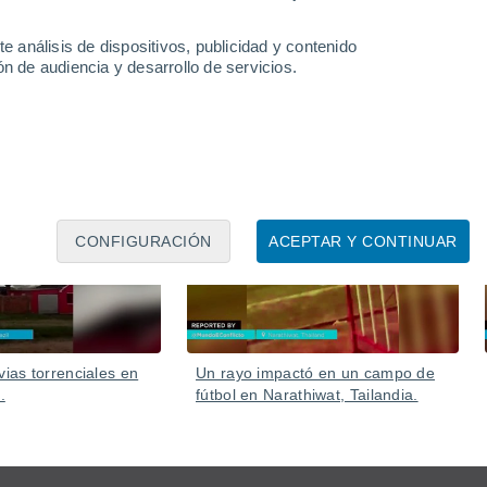
Tokio y áreas cercanas, generando precipitaciones récord
e análisis de dispositivos, publicidad y contenido
n de audiencia y desarrollo de servicios.
07 Ago
06 Ago
CONFIGURACIÓN
ACEPTAR Y CONTINUAR
vias torrenciales en
Un rayo impactó en un campo de
.
fútbol en Narathiwat, Tailandia.