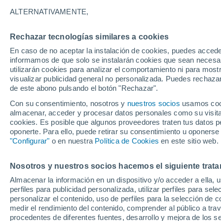
ALTERNATIVAMENTE,
Rechazar tecnologías similares a cookies
En caso de no aceptar la instalación de cookies, puedes accede
informamos de que solo se instalarán cookies que sean necesari
utilizarán cookies para analizar el comportamiento ni para most
visualizar publicidad general no personalizada. Puedes rechazar
de este abono pulsando el botón "Rechazar".
Con su consentimiento, nosotros y
nuestros socios
usamos cooki
almacenar, acceder y procesar datos personales como su visita e
cookies. Es posible que algunos proveedores traten tus datos pe
oponerte. Para ello, puede retirar su consentimiento u oponerse
"Configurar"
o en nuestra
Política de Cookies
en este sitio web.
¡Las lluvias torrencial
Nosotros y nuestros socios hacemos el siguiente trata
Almacenar la información en un dispositivo y/o acceder a ella, 
catastróficas en Tokio, 
perfiles para publicidad personalizada, utilizar perfiles para sele
personalizar el contenido, uso de perfiles para la selección de c
advertencias que alertan
medir el rendimiento del contenido, comprender al público a tra
procedentes de diferentes fuentes, desarrollo y mejora de los se