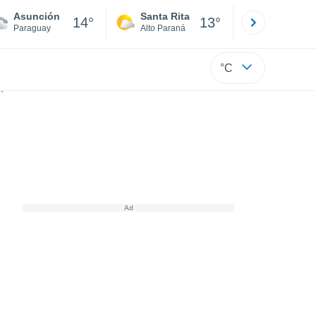
Asunción
Santa Rita
Ciudad 
14°
13°
Paraguay
Alto Paraná
Alto Paraná
°C
 alertan a la población sobre el riesgo de desastre