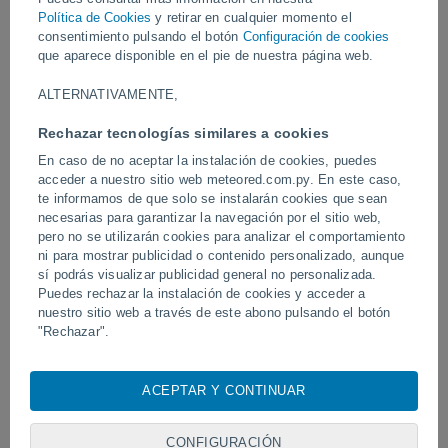
Política de Cookies
y retirar en cualquier momento el
consentimiento pulsando el botón
Configuración de cookies
Vídeos
que aparece disponible en el pie de nuestra página web.
ALTERNATIVAMENTE,
Ayer
Rechazar tecnologías similares a cookies
En caso de no aceptar la instalación de cookies, puedes
acceder a nuestro sitio web meteored.com.py. En este caso,
te informamos de que solo se instalarán cookies que sean
necesarias para garantizar la navegación por el sitio web,
pero no se utilizarán cookies para analizar el comportamiento
ni para mostrar publicidad o contenido personalizado, aunque
sí podrás visualizar publicidad general no personalizada.
Puedes rechazar la instalación de cookies y acceder a
Un rayo impactó en un campo de
Erupción y actividad inte
nuestro sitio web a través de este abono pulsando el botón
fútbol en Narathiwat, Tailandia.
volcán de Fuego, Guatem
"Rechazar".
Con su consentimiento, nosotros y
nuestros socios
usamos
cookies, identificadores únicos o tecnologías similares para
ACEPTAR Y CONTINUAR
almacenar, acceder y procesar datos personales como su
Síguenos
visita en este sitio web, las direcciones IP y los
identificadores de cookies. Es posible que algunos
CONFIGURACIÓN