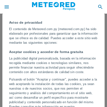
Aviso de privacidad
El contenido de Meteored.com.py (meteored.com.py) ha sido
elaborado por profesionales para garantizar que la información
que se ofrece es de calidad. Puedes acceder a este sitio web
mediante las siguientes opciones:
Aceptar cookies y acceder de forma gratuita
La publicidad digital personalizada, basada en la información
recogida mediante cookies o tecnologías similares, nos
permite financiar nuestra actividad para seguir ofreciéndote
contenido con altos estándares de calidad sin coste.
Miles de pepinos de mar rosados
Pulsando el botón "Aceptar y continuar", puedes acceder a la
aparecen en las playas de Mae
web aceptando la instalación de todas las cookies, ya sean
Ramphueng, Tailandia
nuestras o de nuestros socios, que nos permiten el
seguimiento y análisis del comportamiento en el sitio web,
Las autoridades están investigando esta situación anómala que ha
así como desarrollar un perfil específico para mostrarte
dejado varias playas de la región teñidas de rosa. Se apuntan a
publicidad y contenido personalizado en función del mismo.
las corrientes y a las fuertes lluvias como posibles causas.
Puedes consultar más información en nuestra