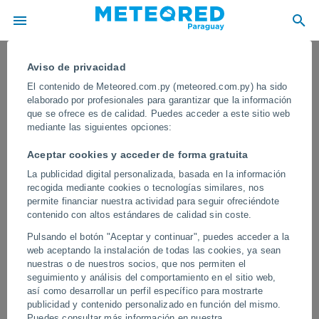
Aviso de privacidad
El contenido de Meteored.com.py (meteored.com.py) ha sido
elaborado por profesionales para garantizar que la información
que se ofrece es de calidad. Puedes acceder a este sitio web
mediante las siguientes opciones:
Aceptar cookies y acceder de forma gratuita
La publicidad digital personalizada, basada en la información
recogida mediante cookies o tecnologías similares, nos
permite financiar nuestra actividad para seguir ofreciéndote
contenido con altos estándares de calidad sin coste.
Un extraño remolino aparece en las
Pulsando el botón "Aceptar y continuar", puedes acceder a la
costas de Puerto Escondido, México
web aceptando la instalación de todas las cookies, ya sean
nuestras o de nuestros socios, que nos permiten el
Un vórtice hidrodinámico fue registrado en pleno temporal frente a
seguimiento y análisis del comportamiento en el sitio web,
la Bahía Principal de Puerto Escondido, Oaxaca, sorprendiendo a
así como desarrollar un perfil específico para mostrarte
visitantes y surfistas.
publicidad y contenido personalizado en función del mismo.
Puedes consultar más información en nuestra