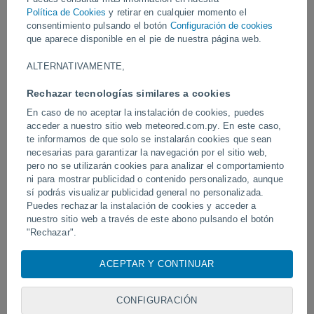
Vídeos
Política de Cookies
y retirar en cualquier momento el
consentimiento pulsando el botón
Configuración de cookies
que aparece disponible en el pie de nuestra página web.
Ayer
ALTERNATIVAMENTE,
Rechazar tecnologías similares a cookies
En caso de no aceptar la instalación de cookies, puedes
acceder a nuestro sitio web meteored.com.py. En este caso,
te informamos de que solo se instalarán cookies que sean
necesarias para garantizar la navegación por el sitio web,
pero no se utilizarán cookies para analizar el comportamiento
ni para mostrar publicidad o contenido personalizado, aunque
sí podrás visualizar publicidad general no personalizada.
Un rayo impactó en un campo de
Erupción y actividad inte
fútbol en Narathiwat, Tailandia.
Puedes rechazar la instalación de cookies y acceder a
volcán de Fuego, Guatem
nuestro sitio web a través de este abono pulsando el botón
"Rechazar".
Con su consentimiento, nosotros y
nuestros socios
usamos
ACEPTAR Y CONTINUAR
Síguenos
cookies, identificadores únicos o tecnologías similares para
almacenar, acceder y procesar datos personales como su
visita en este sitio web, las direcciones IP y los
CONFIGURACIÓN
identificadores de cookies. Es posible que algunos