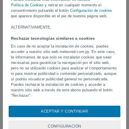
Política de Cookies
y retirar en cualquier momento el
Vídeos
consentimiento pulsando el botón
Configuración de cookies
que aparece disponible en el pie de nuestra página web.
ALTERNATIVAMENTE,
Hace 2 horas
Rechazar tecnologías similares a cookies
En caso de no aceptar la instalación de cookies, puedes
acceder a nuestro sitio web meteored.com.py. En este caso,
te informamos de que solo se instalarán cookies que sean
necesarias para garantizar la navegación por el sitio web,
pero no se utilizarán cookies para analizar el comportamiento
ni para mostrar publicidad o contenido personalizado, aunque
sí podrás visualizar publicidad general no personalizada.
Puedes rechazar la instalación de cookies y acceder a
Tornados y lluvias torrenciales en
Un rayo impactó en un 
nuestro sitio web a través de este abono pulsando el botón
Pelotas, Brasil.
fútbol en Narathiwat, Tail
"Rechazar".
Con su consentimiento, nosotros y
nuestros socios
usamos
cookies, identificadores únicos o tecnologías similares para
ACEPTAR Y CONTINUAR
Síguenos
almacenar, acceder y procesar datos personales como su
visita en este sitio web, las direcciones IP y los
identificadores de cookies. Es posible que algunos
CONFIGURACIÓN