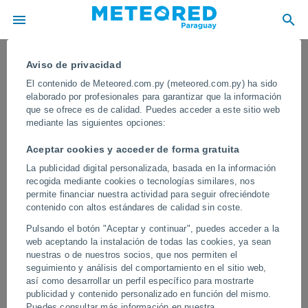
Aviso de privacidad
El contenido de Meteored.com.py (meteored.com.py) ha sido
elaborado por profesionales para garantizar que la información
que se ofrece es de calidad. Puedes acceder a este sitio web
mediante las siguientes opciones:
Aceptar cookies y acceder de forma gratuita
La publicidad digital personalizada, basada en la información
recogida mediante cookies o tecnologías similares, nos
permite financiar nuestra actividad para seguir ofreciéndote
contenido con altos estándares de calidad sin coste.
Un fuerte sismo de magnitud 6.9
Pulsando el botón "Aceptar y continuar", puedes acceder a la
sacude Calama, Chile
web aceptando la instalación de todas las cookies, ya sean
nuestras o de nuestros socios, que nos permiten el
Hasta el momento no se reportan víctimas fatales, aunque
seguimiento y análisis del comportamiento en el sitio web,
organismos de emergencia continúan evaluando posibles
así como desarrollar un perfil específico para mostrarte
afectaciones adicionales en viviendas, comercios y servicios
publicidad y contenido personalizado en función del mismo.
públicos.
Puedes consultar más información en nuestra