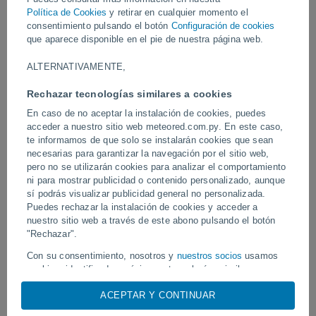
El sumidero apareció súbitamente en una zona geológica. Los
Política de Cookies
y retirar en cualquier momento el
geólogos han explicado que la sobreexplotación de los acuíferos
consentimiento pulsando el botón
Configuración de cookies
pudo haber provocado este colapso.
que aparece disponible en el pie de nuestra página web.
ALTERNATIVAMENTE,
Vídeos
Rechazar tecnologías similares a cookies
En caso de no aceptar la instalación de cookies, puedes
Hace 5 horas
acceder a nuestro sitio web meteored.com.py. En este caso,
te informamos de que solo se instalarán cookies que sean
necesarias para garantizar la navegación por el sitio web,
pero no se utilizarán cookies para analizar el comportamiento
ni para mostrar publicidad o contenido personalizado, aunque
sí podrás visualizar publicidad general no personalizada.
Puedes rechazar la instalación de cookies y acceder a
nuestro sitio web a través de este abono pulsando el botón
"Rechazar".
Tornados y lluvias torrenciales en
Un rayo impactó en un 
Con su consentimiento, nosotros y
nuestros socios
usamos
Pelotas, Brasil.
fútbol en Narathiwat, Tail
cookies, identificadores únicos o tecnologías similares para
almacenar, acceder y procesar datos personales como su
ACEPTAR Y CONTINUAR
visita en este sitio web, las direcciones IP y los
identificadores de cookies. Es posible que algunos