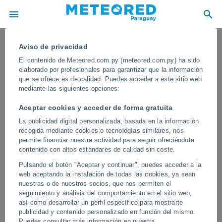
Aviso de privacidad
El contenido de Meteored.com.py (meteored.com.py) ha sido
elaborado por profesionales para garantizar que la información
que se ofrece es de calidad. Puedes acceder a este sitio web
mediante las siguientes opciones:
Aceptar cookies y acceder de forma gratuita
La publicidad digital personalizada, basada en la información
recogida mediante cookies o tecnologías similares, nos
permite financiar nuestra actividad para seguir ofreciéndote
contenido con altos estándares de calidad sin coste.
¡Un gran sumidero aparece
Pulsando el botón "Aceptar y continuar", puedes acceder a la
repentinamente cerca de Dereköy,
web aceptando la instalación de todas las cookies, ya sean
Turquía! El fenómeno geológico ha
nuestras o de nuestros socios, que nos permiten el
seguimiento y análisis del comportamiento en el sitio web,
provocado preocupación entre los
así como desarrollar un perfil específico para mostrarte
habitantes de la zona.
publicidad y contenido personalizado en función del mismo.
Puedes consultar más información en nuestra