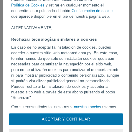
para volver repentinamente en forma de pequeño tsunami que
Política de Cookies
y retirar en cualquier momento el
arrastró barcas y objetos situados junto a la orilla.
consentimiento pulsando el botón
Configuración de cookies
que aparece disponible en el pie de nuestra página web.
Vídeos
ALTERNATIVAMENTE,
Rechazar tecnologías similares a cookies
Hace 8 horas
En caso de no aceptar la instalación de cookies, puedes
acceder a nuestro sitio web meteored.com.py. En este caso,
te informamos de que solo se instalarán cookies que sean
necesarias para garantizar la navegación por el sitio web,
pero no se utilizarán cookies para analizar el comportamiento
ni para mostrar publicidad o contenido personalizado, aunque
sí podrás visualizar publicidad general no personalizada.
Puedes rechazar la instalación de cookies y acceder a
nuestro sitio web a través de este abono pulsando el botón
El tifón Dolphin azota varias zonas de
"Rechazar".
Un tornado azota Piraí do
China.
Con su consentimiento, nosotros y
nuestros socios
usamos
cookies, identificadores únicos o tecnologías similares para
almacenar, acceder y procesar datos personales como su
ACEPTAR Y CONTINUAR
visita en este sitio web, las direcciones IP y los
Síguenos
identificadores de cookies. Es posible que algunos