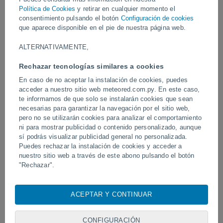
Política de Cookies
y retirar en cualquier momento el
consentimiento pulsando el botón
Configuración de cookies
Vídeos
que aparece disponible en el pie de nuestra página web.
ALTERNATIVAMENTE,
Ayer
Rechazar tecnologías similares a cookies
En caso de no aceptar la instalación de cookies, puedes
acceder a nuestro sitio web meteored.com.py. En este caso,
te informamos de que solo se instalarán cookies que sean
necesarias para garantizar la navegación por el sitio web,
pero no se utilizarán cookies para analizar el comportamiento
ni para mostrar publicidad o contenido personalizado, aunque
sí podrás visualizar publicidad general no personalizada.
Puedes rechazar la instalación de cookies y acceder a
Un enorme diablo de polvo fue
Tornados y lluvias torren
nuestro sitio web a través de este abono pulsando el botón
avistado en Zapponeta, Italia
Pelotas, Brasil.
"Rechazar".
Con su consentimiento, nosotros y
nuestros socios
usamos
cookies, identificadores únicos o tecnologías similares para
ACEPTAR Y CONTINUAR
almacenar, acceder y procesar datos personales como su
Síguenos
visita en este sitio web, las direcciones IP y los
identificadores de cookies. Es posible que algunos
CONFIGURACIÓN