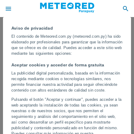
Aviso de privacidad
El contenido de Meteored.com.py (meteored.com.py) ha sido
elaborado por profesionales para garantizar que la información
que se ofrece es de calidad. Puedes acceder a este sitio web
mediante las siguientes opciones:
Aceptar cookies y acceder de forma gratuita
La publicidad digital personalizada, basada en la información
recogida mediante cookies o tecnologías similares, nos
permite financiar nuestra actividad para seguir ofreciéndote
contenido con altos estándares de calidad sin coste.
¡Una colina colapsa en Hazaribag,
Pulsando el botón "Aceptar y continuar", puedes acceder a la
India! La ladera cedió tras las lluvias;
web aceptando la instalación de todas las cookies, ya sean
desatando el pánico entre los vecinos
nuestras o de nuestros socios, que nos permiten el
seguimiento y análisis del comportamiento en el sitio web,
El incidente evidenció la inestabilidad de la ladera, lo que ha
así como desarrollar un perfil específico para mostrarte
generado preocupación entre las autoridades y los vecinos por
publicidad y contenido personalizado en función del mismo.
posibles riesgos futuros durante la temporada del monzón.
Puedes consultar más información en nuestra