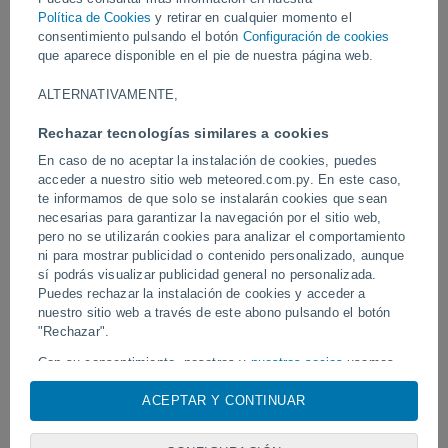
región.
Política de Cookies
y retirar en cualquier momento el
consentimiento pulsando el botón
Configuración de cookies
que aparece disponible en el pie de nuestra página web.
Vídeos
ALTERNATIVAMENTE,
Hace 8 horas
Rechazar tecnologías similares a cookies
En caso de no aceptar la instalación de cookies, puedes
acceder a nuestro sitio web meteored.com.py. En este caso,
te informamos de que solo se instalarán cookies que sean
necesarias para garantizar la navegación por el sitio web,
pero no se utilizarán cookies para analizar el comportamiento
ni para mostrar publicidad o contenido personalizado, aunque
sí podrás visualizar publicidad general no personalizada.
Puedes rechazar la instalación de cookies y acceder a
nuestro sitio web a través de este abono pulsando el botón
Tornados y lluvias torrenciales en
Un rayo impactó en un 
"Rechazar".
Pelotas, Brasil.
fútbol en Narathiwat, Tail
Con su consentimiento, nosotros y
nuestros socios
usamos
cookies, identificadores únicos o tecnologías similares para
ACEPTAR Y CONTINUAR
almacenar, acceder y procesar datos personales como su
visita en este sitio web, las direcciones IP y los
Síguenos
identificadores de cookies. Es posible que algunos