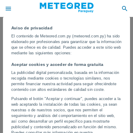
Aviso de privacidad
El contenido de Meteored.com.py (meteored.com.py) ha sido
elaborado por profesionales para garantizar que la información
que se ofrece es de calidad. Puedes acceder a este sitio web
mediante las siguientes opciones:
Aceptar cookies y acceder de forma gratuita
La publicidad digital personalizada, basada en la información
recogida mediante cookies o tecnologías similares, nos
permite financiar nuestra actividad para seguir ofreciéndote
contenido con altos estándares de calidad sin coste.
Una gran granizada provoca grandes
Pulsando el botón "Aceptar y continuar", puedes acceder a la
daños en la región central de
web aceptando la instalación de todas las cookies, ya sean
KwaZulu-Natal, Sudáfrica
nuestras o de nuestros socios, que nos permiten el
seguimiento y análisis del comportamiento en el sitio web,
La región central de KwaZulu-Natal son conocidos por su clima
así como desarrollar un perfil específico para mostrarte
variable, donde las tormentas de granizo son relativamente
publicidad y contenido personalizado en función del mismo.
comunes debido a las condiciones atmosféricas favorables en la
Puedes consultar más información en nuestra