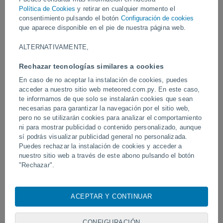
sorpresa y alarma, pero sin tocar tierra ni causar daño alguno.
Política de Cookies
y retirar en cualquier momento el
consentimiento pulsando el botón
Configuración de cookies
Vídeos
que aparece disponible en el pie de nuestra página web.
ALTERNATIVAMENTE,
Ayer
Rechazar tecnologías similares a cookies
En caso de no aceptar la instalación de cookies, puedes
acceder a nuestro sitio web meteored.com.py. En este caso,
te informamos de que solo se instalarán cookies que sean
necesarias para garantizar la navegación por el sitio web,
pero no se utilizarán cookies para analizar el comportamiento
ni para mostrar publicidad o contenido personalizado, aunque
sí podrás visualizar publicidad general no personalizada.
Puedes rechazar la instalación de cookies y acceder a
Tornados y lluvias torrenciales en
Un rayo impactó en un 
nuestro sitio web a través de este abono pulsando el botón
Pelotas, Brasil.
fútbol en Narathiwat, Tail
"Rechazar".
Con su consentimiento, nosotros y
nuestros socios
usamos
cookies, identificadores únicos o tecnologías similares para
ACEPTAR Y CONTINUAR
almacenar, acceder y procesar datos personales como su
Síguenos
visita en este sitio web, las direcciones IP y los
identificadores de cookies. Es posible que algunos
CONFIGURACIÓN