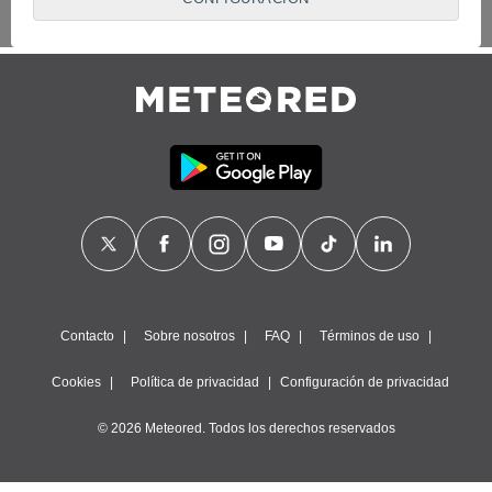
proveedores traten tus datos personales en virtud de un
interés legítimo, algo a lo que puedes oponerte. Para ello,
puede retirar su consentimiento u oponerse al tratamiento de
datos en cualquier momento haciendo clic en
"Configurar"
o
en nuestra
Política de Cookies
en este sitio web.
Nosotros y nuestros socios hacemos el siguiente
tratamiento de datos:
Almacenar la información en un dispositivo y/o acceder a
ella, uso de datos limitados para seleccionar anuncios
básicos, crear perfiles para publicidad personalizada, utilizar
perfiles para seleccionar la publicidad personalizada, crear un
perfil para personalizar el contenido, uso de perfiles para la
selección de contenido personalizado, medir el rendimiento
de la publicidad, medir el rendimiento del contenido,
comprender al público a través de estadísticas o a través de
Contacto
Sobre nosotros
FAQ
Términos de uso
la combinación de datos procedentes de diferentes fuentes,
desarrollo y mejora de los servicios, uso de datos limitados
Cookies
Política de privacidad
Configuración de privacidad
con el objetivo de seleccionar el contenido.
© 2026 Meteored. Todos los derechos reservados
Datos de localización geográfica precisa e identificación
mediante análisis de dispositivos, publicidad y contenido
personalizados, medición de publicidad y contenido,