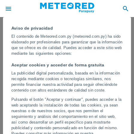
Aviso de privacidad
El contenido de Meteored.com.py (meteored.com.py) ha sido
elaborado por profesionales para garantizar que la información
que se ofrece es de calidad. Puedes acceder a este sitio web
mediante las siguientes opciones:
Aceptar cookies y acceder de forma gratuita
La publicidad digital personalizada, basada en la información
recogida mediante cookies o tecnologías similares, nos
permite financiar nuestra actividad para seguir ofreciéndote
contenido con altos estándares de calidad sin coste.
¡Una gran manga marina aparece
Pulsando el botón "Aceptar y continuar", puedes acceder a la
frente a las costas de La Habana,
web aceptando la instalación de todas las cookies, ya sean
Cuba! El fenómeno sorprendió a los
nuestras o de nuestros socios, que nos permiten el
seguimiento y análisis del comportamiento en el sitio web,
vecinos
así como desarrollar un perfil específico para mostrarte
publicidad y contenido personalizado en función del mismo.
El fenómeno, visible desde varios puntos de la ciudad, generó
Puedes consultar más información en nuestra