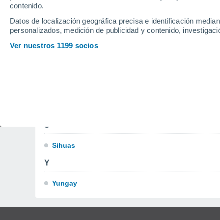
contenido.
O
Datos de localización geográfica precisa e identificación mediant
personalizados, medición de publicidad y contenido, investigació
Ocros
Ver nuestros 1199 socios
P
Piscobamba
R
Recuay
S
Sihuas
Y
Yungay