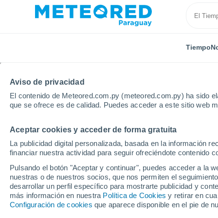
Tiempo
No
Aviso de privacidad
El contenido de Meteored.com.py (meteored.com.py) ha sido ela
que se ofrece es de calidad. Puedes acceder a este sitio web m
Aceptar cookies y acceder de forma gratuita
Inicio
Perú
Ancash
Localidades
La publicidad digital personalizada, basada en la información r
financiar nuestra actividad para seguir ofreciéndote contenido c
El tiempo en todas las
Pulsando el botón "Aceptar y continuar", puedes acceder a la w
nuestras o de nuestros socios, que nos permiten el seguimiento
Todas las localidades de Ancash
desarrollar un perfil específico para mostrarte publicidad y co
más información en nuestra
Política de Cookies
y retirar en cu
A - Y
Configuración de cookies
que aparece disponible en el pie de n