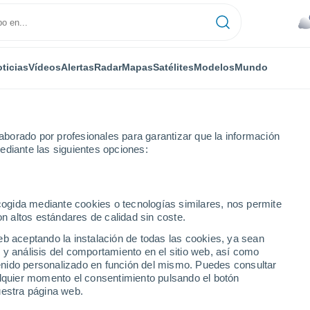
ticias
Vídeos
Alertas
Radar
Mapas
Satélites
Modelos
Mundo
borado por profesionales para garantizar que la información
ediante las siguientes opciones:
ecogida mediante cookies o tecnologías similares, nos permite
on altos estándares de calidad sin coste.
 ciudades de Ancash
eb aceptando la instalación de todas las cookies, ya sean
 y análisis del comportamiento en el sitio web, así como
ntenido personalizado en función del mismo. Puedes consultar
alquier momento el consentimiento pulsando el botón
uestra página web.