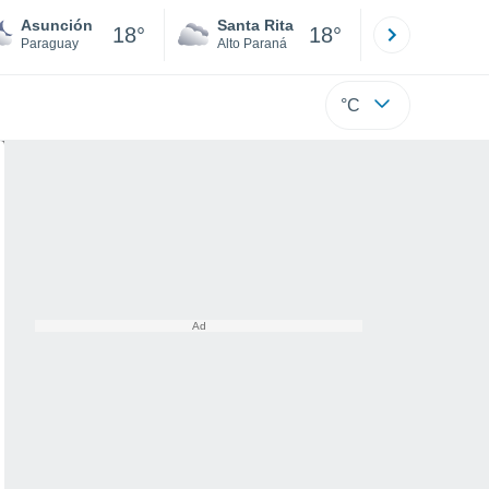
Asunción
Santa Rita
Ciudad 
18°
18°
Paraguay
Alto Paraná
Alto Paraná
°C