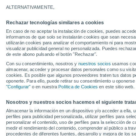
A
ALTERNATIVAMENTE,
Aija
Rechazar tecnologías similares a cookies
C
En caso de no aceptar la instalación de cookies, puedes accede
informamos de que solo se instalarán cookies que sean necesari
Cabana
utilizarán cookies para analizar el comportamiento ni para most
visualizar publicidad general no personalizada. Puedes rechazar
Caraz
de este abono pulsando el botón "Rechazar".
Con su consentimiento, nosotros y
nuestros socios
usamos cooki
Carhuaz
almacenar, acceder y procesar datos personales como su visita e
Casma
cookies. Es posible que algunos proveedores traten tus datos pe
oponerte. Para ello, puede retirar su consentimiento u oponerse
H
"Configurar"
o en nuestra
Política de Cookies
en este sitio web.
Huaraz
Nosotros y nuestros socios hacemos el siguiente trata
Huari
Almacenar la información en un dispositivo y/o acceder a ella, 
perfiles para publicidad personalizada, utilizar perfiles para sele
L
personalizar el contenido, uso de perfiles para la selección de c
medir el rendimiento del contenido, comprender al público a tra
Llamellín
procedentes de diferentes fuentes, desarrollo y mejora de los se