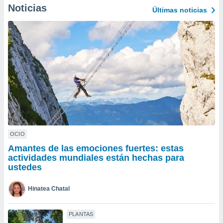
ublicidad y
Noticias
Últimas noticias
do en
 mismo.
sultar más
 en nuestra
 Cookies
y
ualquier
ento
 botón
ación de
kies
 disponible
OCIO
e nuestra
.
Amantes de las emociones fuertes: estas
actividades mundiales están hechas para
IVAMENTE,
ustedes
Hinatea Chatal
as
 a cookies
PLANTAS
 no aceptar