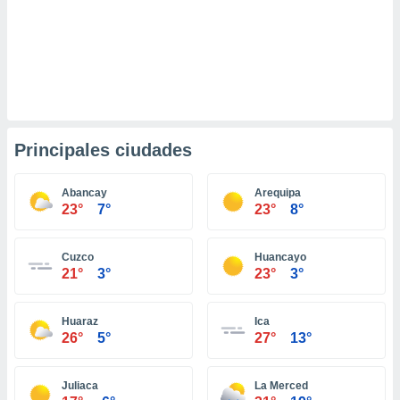
retirar su
ento u
 de datos
er momento
ic en
o en
Principales ciudades
 Cookies
en
eb.
Abancay
Arequipa
y
23°
7°
23°
8°
socios
el
Cuzco
Huancayo
to de
21°
3°
23°
3°
la
Huaraz
Ica
 en un
26°
5°
27°
13°
 y/o acceder
 de datos
ara
Juliaca
La Merced
 anuncios