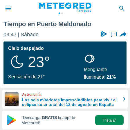
nado
Tiempo en Puerto Maldonado
privacidad
03:47
Sábado
...
o de
om.py
com.py) ha
Cielo despejado
ado por
23°
es para
ue la
 que se
Menguante
e calidad.
Sensación de 21°
Iluminada:
21%
eder a este
ediante las
opciones:
Astronomía
Los seis miradores imprescindibles para vivir el
ookies y
eclipse solar total del 12 de agosto en España
e forma
¡Descarga
GRATIS
la app de
Instalar
d digital
Meteored!
ada, basada