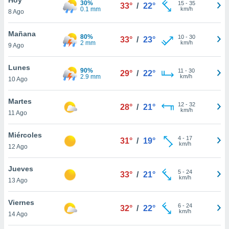
30%
ublicidad y
15
-
35
33°
/
22°
0.1 mm
km/h
8 Ago
do en
 mismo.
Mañana
80%
10
-
30
33°
/
23°
sultar más
2 mm
km/h
9 Ago
 en nuestra
 Cookies
y
Lunes
90%
11
-
30
ualquier
29°
/
22°
2.9 mm
km/h
10 Ago
ento
 botón
Martes
12
-
32
28°
/
21°
ación de
km/h
11 Ago
kies
 disponible
Miércoles
4
-
17
e nuestra
31°
/
19°
km/h
12 Ago
.
Jueves
IVAMENTE,
5
-
24
33°
/
21°
km/h
13 Ago
as
Viernes
6
-
24
32°
/
22°
 a cookies
km/h
14 Ago
 no aceptar