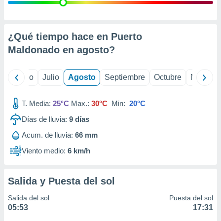
ados con el
 seleccionar
o.
calización
¿Qué tiempo hace en Puerto
precisa e
Maldonado en
agosto
?
ión mediante
, publicidad
yo
Junio
Julio
Agosto
Septiembre
Octubre
Noviemb
dos,
 publicidad
T. Media:
25°C
Max.:
30°C
Min:
20°C
,
Días de lluvia:
9
días
ón de
 desarrollo
Acum. de lluvia:
66 mm
s.
Viento medio:
6 km/h
tros 1199
ios
Salida y Puesta del sol
Salida del sol
Puesta del sol
05:53
17:31