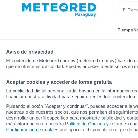
Tiempo
No
TODAS
ACTUALIDAD
CIENCIA
ASTRONOMÍA
PLA
Aviso de privacidad
El contenido de Meteored.com.py (meteored.com.py) ha sido ela
que se ofrece es de calidad. Puedes acceder a este sitio web m
Aceptar cookies y acceder de forma gratuita
La publicidad digital personalizada, basada en la información r
financiar nuestra actividad para seguir ofreciéndote contenido c
Inicio
Noticias
Actualidad
Pulsando el botón "Aceptar y continuar", puedes acceder a la w
nuestras o de nuestros socios, que nos permiten el seguimiento
Actualidad
desarrollar un perfil específico para mostrarte publicidad y co
más información en nuestra
Política de Cookies
y retirar en cu
Configuración de cookies
que aparece disponible en el pie de n