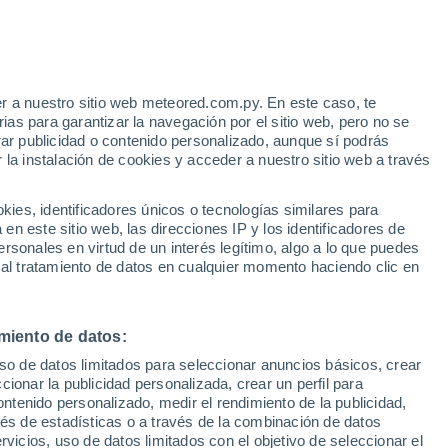
r a nuestro sitio web meteored.com.py. En este caso, te
as para garantizar la navegación por el sitio web, pero no se
rar publicidad o contenido personalizado, aunque sí podrás
 la instalación de cookies y acceder a nuestro sitio web a través
es, identificadores únicos o tecnologías similares para
n este sitio web, las direcciones IP y los identificadores de
rsonales en virtud de un interés legítimo, algo a lo que puedes
 al tratamiento de datos en cualquier momento haciendo clic en
miento de datos:
 fútbol en Tailandia: por qué es tan
uso de datos limitados para seleccionar anuncios básicos, crear
ccionar la publicidad personalizada, crear un perfil para
 durante una tormenta
ontenido personalizado, medir el rendimiento de la publicidad,
vés de estadísticas o a través de la combinación de datos
rvicios, uso de datos limitados con el objetivo de seleccionar el