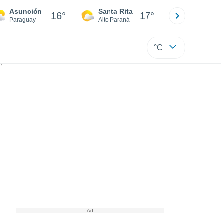
Asunción
Santa Rita
Ciudad 
16°
17°
Paraguay
Alto Paraná
Alto Paraná
°C