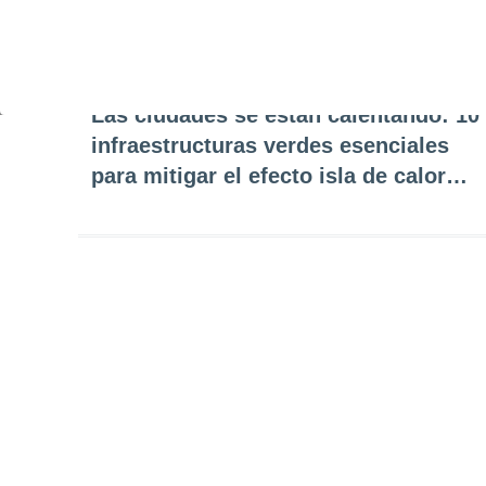
Las ciudades se están calentando: 10
infraestructuras verdes esenciales
para mitigar el efecto isla de calor
urbano