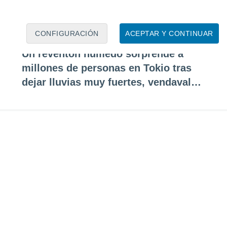
CONFIGURACIÓN
ACEPTAR Y CONTINUAR
Un reventón húmedo sorprende a
millones de personas en Tokio tras
dejar lluvias muy fuertes, vendavales
y granizo