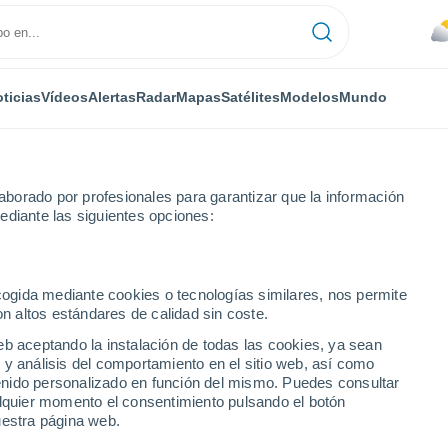
ticias
Vídeos
Alertas
Radar
Mapas
Satélites
Modelos
Mundo
NTAS
OCIO
borado por profesionales para garantizar que la información
ediante las siguientes opciones:
ecogida mediante cookies o tecnologías similares, nos permite
on altos estándares de calidad sin coste.
eb aceptando la instalación de todas las cookies, ya sean
 y análisis del comportamiento en el sitio web, así como
ntenido personalizado en función del mismo. Puedes consultar
alquier momento el consentimiento pulsando el botón
uestra página web.