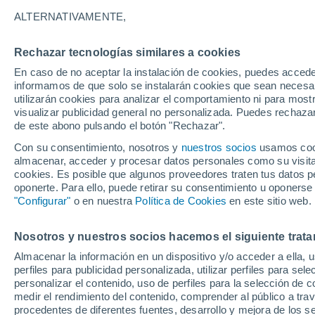
ALTERNATIVAMENTE,
Rechazar tecnologías similares a cookies
En caso de no aceptar la instalación de cookies, puedes accede
informamos de que solo se instalarán cookies que sean necesari
utilizarán cookies para analizar el comportamiento ni para most
visualizar publicidad general no personalizada. Puedes rechazar
de este abono pulsando el botón "Rechazar".
Con su consentimiento, nosotros y
nuestros socios
usamos cooki
almacenar, acceder y procesar datos personales como su visita e
cookies. Es posible que algunos proveedores traten tus datos pe
oponerte. Para ello, puede retirar su consentimiento u oponerse
"Configurar"
o en nuestra
Política de Cookies
en este sitio web.
Nosotros y nuestros socios hacemos el siguiente trata
Un rayo cae en pleno partido de
Almacenar la información en un dispositivo y/o acceder a ella, 
perfiles para publicidad personalizada, utilizar perfiles para sele
peligroso estar a la intemperie
personalizar el contenido, uso de perfiles para la selección de c
medir el rendimiento del contenido, comprender al público a tra
procedentes de diferentes fuentes, desarrollo y mejora de los se
Gloria Martín