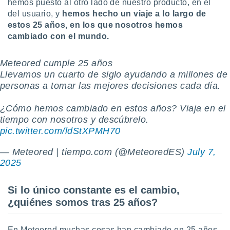
hemos puesto al otro lado de nuestro producto, en el
ste abono
del usuario, y
hemos hecho un viaje a lo largo de
 botón
estos 25 años, en los que nosotros hemos
.
cambiado con el mundo.
nto,
Meteored cumple 25 años
cios
Llevamos un cuarto de siglo ayudando a millones de
kies,
personas a tomar las mejores decisiones cada día.
ores únicos
as similares
¿Cómo hemos cambiado en estos años? Viaja en el
nar,
tiempo con nosotros y descúbrelo.
rocesar
pic.twitter.com/ldStXPMH70
onales como
 este sitio
recciones IP
— Meteored | tiempo.com (@MeteoredES)
July 7,
ficadores de
2025
 posible
s
Si lo único constante es el cambio,
 traten tus
nales en
¿quiénes somos tras 25 años?
 interés
go a lo que
nerte. Para
En Meteored muchas cosas han cambiado en 25 años,