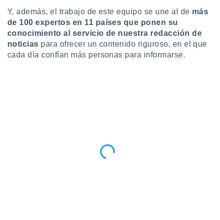
ados con el
 seleccionar
Y, además, el trabajo de este equipo se une al de
más
o.
de 100 expertos en 11 países que ponen su
conocimiento al servicio de nuestra redacción de
calización
noticias
para ofrecer un contenido riguroso, en el que
precisa e
ión mediante
cada día confían más personas para informarse.
, publicidad
dos,
 publicidad
,
ón de
 desarrollo
s.
tros 1199
ios