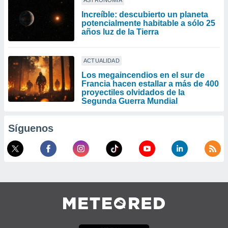
ASTRONOMÍA
Increíble: descubierto un planeta
potencialmente habitable a sólo 25
años luz de la Tierra
ACTUALIDAD
Los megaincendios en el sur de
Francia hacen estallar a más de 400
proyectiles olvidados de la
Segunda Guerra Mundial
Síguenos