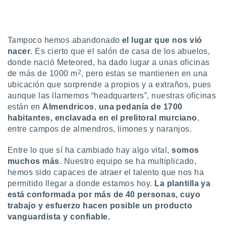
ar perfiles
idad
a, utilizar
a
Tampoco hemos abandonado
el lugar que nos vió
 la
nacer
. Es cierto que el salón de casa de los abuelos,
donde nació Meteored, ha dado lugar a unas oficinas
da, crear un
2
de más de 1000 m
, pero estas se mantienen en una
personalizar
o, uso de
ubicación que sorprende a propios y a extraños, pues
a la
aunque las llamemos “headquarters”, nuestras oficinas
e contenido
están en
Almendricos
,
una pedanía de 1700
do, medir el
habitantes, enclavada en el prelitoral murciano
,
 de la
entre campos de almendros, limones y naranjos.
medir el
 del
Entre lo que sí ha cambiado hay algo vital,
somos
 comprender
 través de
muchos más
. Nuestro equipo se ha multiplicado,
s o a través
hemos sido capaces de atraer el talento que nos ha
nación de
permitido llegar a donde estamos hoy.
La plantilla ya
edentes de
está conformada por más de 40 personas, cuyo
fuentes,
trabajo y esfuerzo hacen posible un producto
y mejora de
vanguardista y confiable.
os, uso de