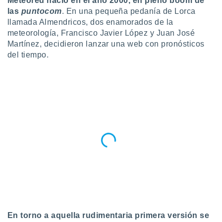
Meteored nació en el año 2000, en pleno boom de
ublicidad y
las
puntocom
. En una pequeña pedanía de Lorca
llamada Almendricos, dos enamorados de la
do en
 mismo.
meteorología, Francisco Javier López y Juan José
sultar más
Martínez, decidieron lanzar una web con pronósticos
 en nuestra
del tiempo.
 Cookies
y
ualquier
ento
 botón
ación de
kies
 disponible
e nuestra
.
IVAMENTE,
as
 a cookies
En torno a aquella rudimentaria primera versión se
 no aceptar