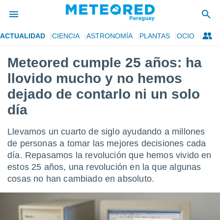
ACTUALIDAD
CIENCIA
ASTRONOMÍA
PLANTAS
OCIO
privacidad
Meteored cumple 25 años: ha
o de
om.py
llovido mucho y no hemos
com.py) ha
ado por
dejado de contarlo ni un solo
es para
día
ue la
 que se
e calidad.
Llevamos un cuarto de siglo ayudando a millones
eder a este
de personas a tomar las mejores decisiones cada
ediante las
opciones:
día. Repasamos la revolución que hemos vivido en
estos 25 años, una revolución en la que algunas
ookies y
cosas no han cambiado en absoluto.
e forma
d digital
ada, basada