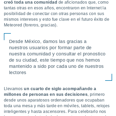
ón de
creó toda una comunidad
de aficionados que, como
uedes
tantas otras en esos años, encontraron en Internet la
uestro sitio
posibilidad de conectar con otras personas con sus
ed.com.py.
mismos intereses y esto fue clave en el futuro éxito de
o, te
Meteored (foreros, gracias).
 de que
talarán
e sean
para
Desde México, damos las gracias a
a
nuestros usuarios por formar parte de
por el sitio
nuestra comunidad y consultar el pronostico
o se
de su ciudad, este tiempo que nos hemos
cookies para
mantenido a sido por cada uno de nuestros
nto ni para
lectores
licidad o
ado, aunque
Llevamos
un cuarto de siglo acompañando a
sualizar
millones de personas en sus decisiones
, primero
general no
ada. Puedes
desde unos aparatosos ordenadores que ocupaban
 instalación
toda una mesa y más tarde en móviles, tablets, relojes
y acceder a
inteligentes y hasta ascensores. Para celebrarlo nos
io web a