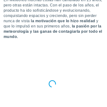
retirar su
pero otras están intactas. Con el paso de los años, el
ento u
producto ha ido sofisticándose y evolucionando,
conquistando espacios y creciendo, pero sin perder
 de datos
nunca de vista
la motivación que lo hizo realidad
y
er momento
que lo impulsó en sus primeros años,
la pasión por la
ic en
o en
meteorología y las ganas de contagiarla por todo el
mundo.
 Cookies
en
eb.
y
socios
el
to de
la
 en un
 y/o acceder
 de datos
ara
 anuncios