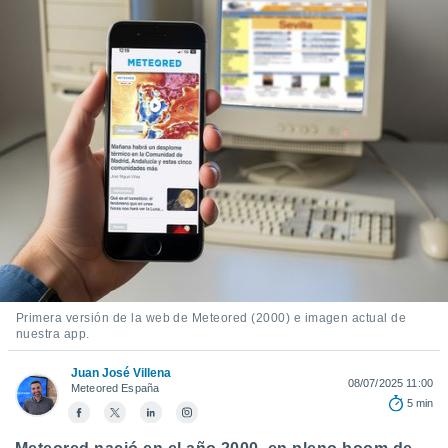
mación
ediante
ecnologías
nos permite
estra
ara seguir
e contenido
ACEPTAR
stándares
Y
sin coste.
CONTINUAR
 botón
continuar",
CONFIGURACIÓN
der a la
ndo la
 de todas
, ya sean
de nuestros
Primera versión de la web de Meteored (2000) e imagen actual de
 nos
nuestra app.
 y análisis
Juan José Villena
tamiento en
08/07/2025 11:00
Meteored España
b, así como
5 min
un perfil
para