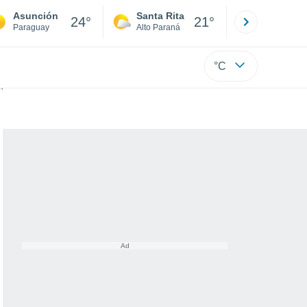
Asunción
Santa Rita
Ciudad 
24°
21°
Paraguay
Alto Paraná
Alto Paraná
°C