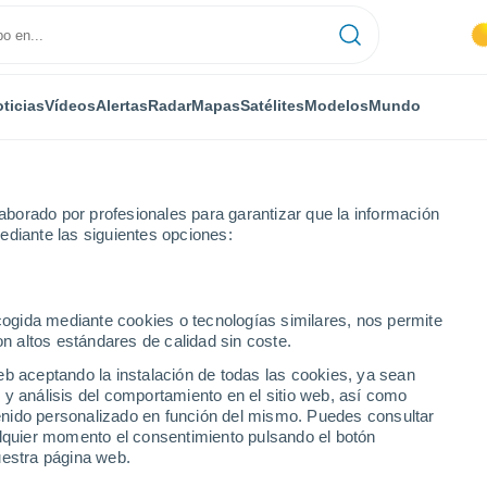
ticias
Vídeos
Alertas
Radar
Mapas
Satélites
Modelos
Mundo
NTAS
OCIO
borado por profesionales para garantizar que la información
ediante las siguientes opciones:
ecogida mediante cookies o tecnologías similares, nos permite
on altos estándares de calidad sin coste.
emasiada agua puede ser peligroso para la salud
eb aceptando la instalación de todas las cookies, ya sean
 y análisis del comportamiento en el sitio web, así como
ntenido personalizado en función del mismo. Puedes consultar
demasiada agua puede ser
alquier momento el consentimiento pulsando el botón
uestra página web.
d