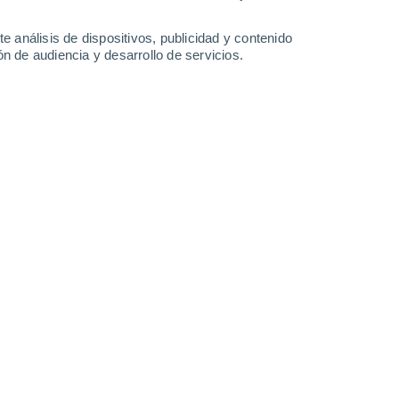
e análisis de dispositivos, publicidad y contenido
n de audiencia y desarrollo de servicios.
ería, especialmente durante el clima cálido.
25 23:36
5 min
or que ha afectado a toda Francia
la
laro: hidratarse.
Y es cierto, se
y 2 litros de agua al día
para mantenerse
es vida! Nuestro cuerpo está
compuesto en
ía según la edad, el sexo y el peso de la
nte, necesitamos proporcionarle a nuestro