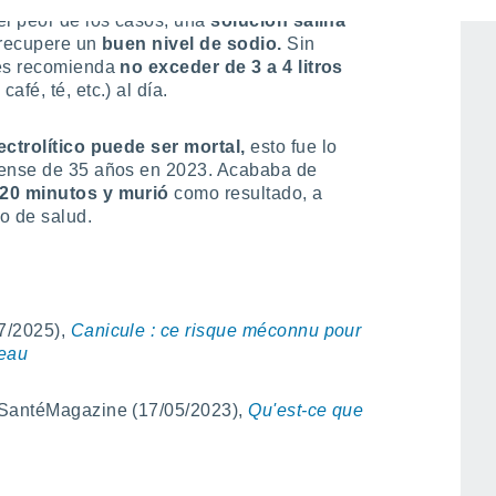
el peor de los casos, una
solución salina
 recupere un
buen nivel de sodio.
Sin
cés recomienda
no exceder de 3 a 4 litros
fé, té, etc.) al día.
ectrolítico puede ser mortal,
esto fue lo
dense de 35 años en 2023. Acababa de
 20 minutos y murió
como resultado, a
o de salud.
7/2025),
Canicule : ce risque méconnu pour
’eau
 SantéMagazine (17/05/2023),
Qu'est-ce que