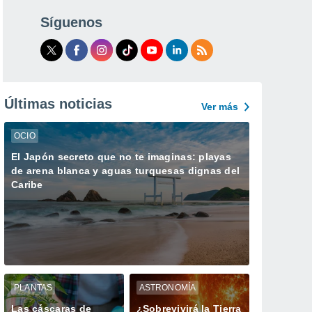
Síguenos
Últimas noticias
Ver más
OCIO
El Japón secreto que no te imaginas: playas
de arena blanca y aguas turquesas dignas del
Caribe
PLANTAS
ASTRONOMÍA
Las cáscaras de
¿Sobrevivirá la Tierra