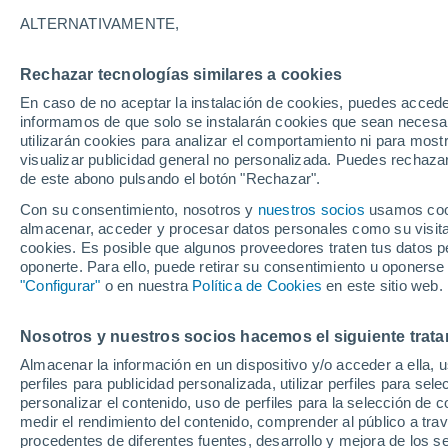
ALTERNATIVAMENTE,
Se recomienda beber al menos 1,5 a 2 
litros por riesgo de desarrollar hipona
Rechazar tecnologías similares a cookies
En caso de no aceptar la instalación de cookies, puedes accede
informamos de que solo se instalarán cookies que sean necesari
utilizarán cookies para analizar el comportamiento ni para most
visualizar publicidad general no personalizada. Puedes rechazar
de este abono pulsando el botón "Rechazar".
Con su consentimiento, nosotros y
nuestros socios
usamos cooki
almacenar, acceder y procesar datos personales como su visita e
cookies. Es posible que algunos proveedores traten tus datos pe
oponerte. Para ello, puede retirar su consentimiento u oponerse
"Configurar"
o en nuestra
Política de Cookies
en este sitio web.
Nosotros y nuestros socios hacemos el siguiente trata
Almacenar la información en un dispositivo y/o acceder a ella, 
perfiles para publicidad personalizada, utilizar perfiles para sele
personalizar el contenido, uso de perfiles para la selección de c
medir el rendimiento del contenido, comprender al público a tra
procedentes de diferentes fuentes, desarrollo y mejora de los se