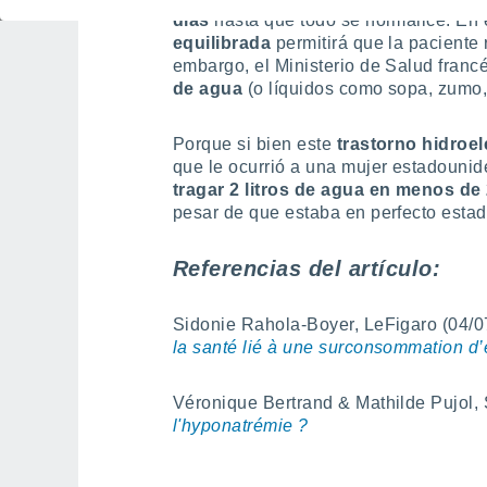
días
hasta que todo se normalice. En 
equilibrada
permitirá que la paciente
embargo, el Ministerio de Salud fran
de agua
(o líquidos como sopa, zumo, ca
Porque si bien este
trastorno hidroel
que le ocurrió a una mujer estadouni
tragar 2 litros de agua en menos de
pesar de que estaba en perfecto estad
Referencias del artículo:
Sidonie Rahola-Boyer, LeFigaro (04/0
la santé lié à une surconsommation d
Véronique Bertrand & Mathilde Pujol,
l'hyponatrémie ?