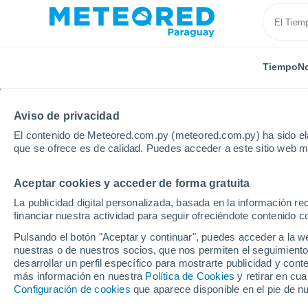
Tiempo
No
TODAS
ACTUALIDAD
CIENCIA
ASTRONOMÍA
PLA
Aviso de privacidad
El contenido de Meteored.com.py (meteored.com.py) ha sido ela
que se ofrece es de calidad. Puedes acceder a este sitio web m
Aceptar cookies y acceder de forma gratuita
La publicidad digital personalizada, basada en la información r
financiar nuestra actividad para seguir ofreciéndote contenido c
Inicio
Noticias
Actualidad
¡Advertencia! Beber d
Pulsando el botón "Aceptar y continuar", puedes acceder a la w
nuestras o de nuestros socios, que nos permiten el seguimiento
desarrollar un perfil específico para mostrarte publicidad y co
¡Advertencia! Beber 
más información en nuestra
Política de Cookies
y retirar en cu
Configuración de cookies
que aparece disponible en el pie de n
peligroso para la salu