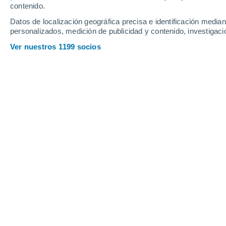
contenido.
Datos de localización geográfica precisa e identificación mediant
personalizados, medición de publicidad y contenido, investigació
Ver nuestros 1199 socios
Las personas mayores son más propensas a sufrir hiponam
Hinatea Chatal
09/07/20
Meteored Francia
Con la ola de calor y la
cúpula de cal
semana pasada, el
consejo fue muy c
recomienda beber al menos entre
1,5 
bien hidratado y saludable. ¡El agua 
un 60 %
de agua, una cantidad que var
persona.
Así que, para que funcione correctame