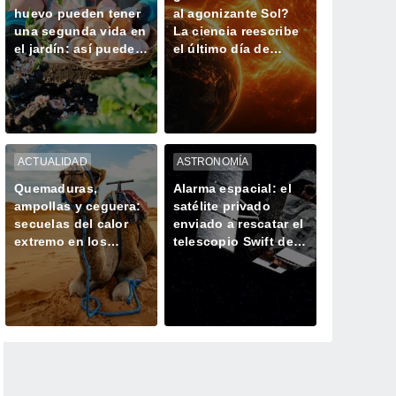
huevo pueden tener
al agonizante Sol?
una segunda vida en
La ciencia reescribe
el jardín: así puedes
el último día de
utilizarlas
nuestro planeta
correctamente con
tus plantas
ACTUALIDAD
ASTRONOMÍA
Quemaduras,
Alarma espacial: el
ampollas y ceguera:
satélite privado
secuelas del calor
enviado a rescatar el
extremo en los
telescopio Swift de
camellos, los
la NASA gira sin
animales más
control
resistentes del
desierto