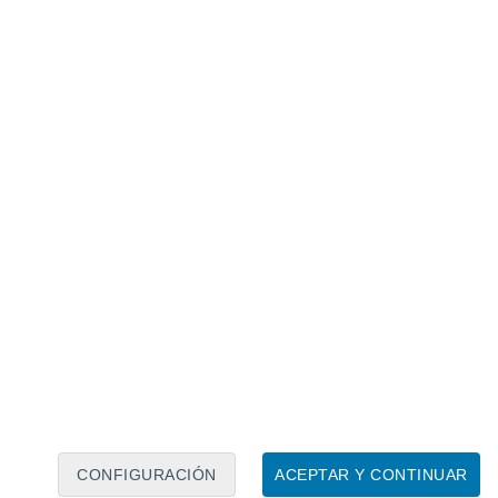
or fuerte!
n
o deshidratación, que son los más
ta una complicación grave
que a menudo
s veraniegas, las personas
sanas también
orque además de
beber mucho
cuando hace
y, por lo tanto, perdemos agua y sales
e le 20 juin s'est accompagnée d'une
anicule (coup de chaleur/hyperthermie,
nt les ️ impactées mais les ️ jeunes
com/qZB06io5nI
)
June 27, 2025
CONFIGURACIÓN
ACEPTAR Y CONTINUAR
nte
limite la hidratación durante unos