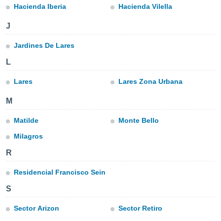
mación
Hacienda Iberia
Hacienda Vilella
ediante
ecnologías
J
nos permite
estra
Jardines De Lares
ara seguir
e contenido
L
ACEPTAR
stándares
Y
sin coste.
Lares
Lares Zona Urbana
CONTINUAR
 botón
M
continuar",
CONFIGURACIÓN
der a la
Matilde
Monte Bello
ndo la
 de todas
Milagros
, ya sean
de nuestros
R
 nos
Residencial Francisco Sein
 y análisis
tamiento en
S
b, así como
un perfil
Sector Arizon
Sector Retiro
para