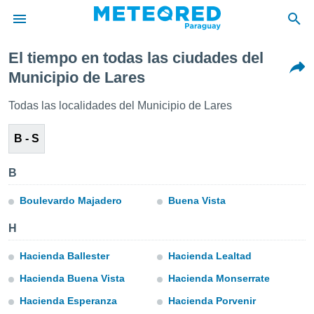
El tiempo en todas las ciudades del
privacidad
Municipio de Lares
o de
om.py
Todas las localidades del Municipio de Lares
com.py) ha
ado por
B - S
es para
ue la
 que se
B
e calidad.
eder a este
Boulevardo Majadero
Buena Vista
ediante las
opciones:
H
ookies y
Hacienda Ballester
Hacienda Lealtad
e forma
Hacienda Buena Vista
Hacienda Monserrate
d digital
Hacienda Esperanza
Hacienda Porvenir
ada, basada