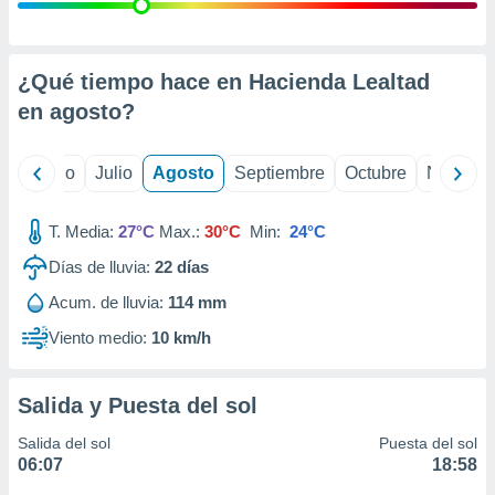
ados con el
 seleccionar
o.
calización
¿Qué tiempo hace en Hacienda Lealtad
precisa e
en
agosto
?
ión mediante
, publicidad
yo
Junio
Julio
Agosto
Septiembre
Octubre
Noviemb
dos,
 publicidad
T. Media:
27°C
Max.:
30°C
Min:
24°C
,
Días de lluvia:
22
días
ón de
 desarrollo
Acum. de lluvia:
114 mm
s.
Viento medio:
10 km/h
tros 1199
ios
Salida y Puesta del sol
Salida del sol
Puesta del sol
06:07
18:58