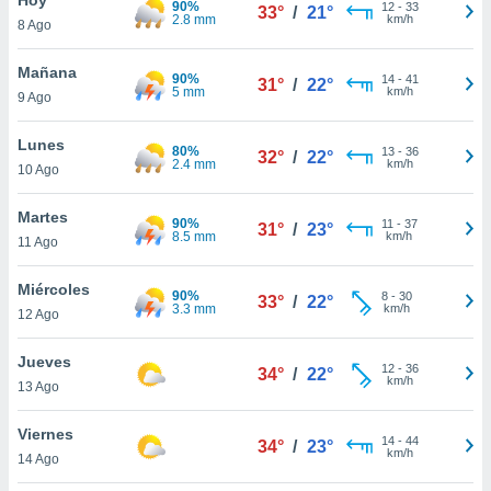
90%
ublicidad y
12
-
33
33°
/
21°
2.8 mm
km/h
8 Ago
do en
 mismo.
Mañana
90%
14
-
41
31°
/
22°
sultar más
5 mm
km/h
9 Ago
 en nuestra
 Cookies
y
Lunes
80%
13
-
36
ualquier
32°
/
22°
2.4 mm
km/h
10 Ago
ento
 botón
Martes
90%
11
-
37
31°
/
23°
ación de
8.5 mm
km/h
11 Ago
kies
 disponible
Miércoles
90%
8
-
30
e nuestra
33°
/
22°
3.3 mm
km/h
12 Ago
.
Jueves
IVAMENTE,
12
-
36
34°
/
22°
km/h
13 Ago
as
Viernes
14
-
44
34°
/
23°
 a cookies
km/h
14 Ago
 no aceptar