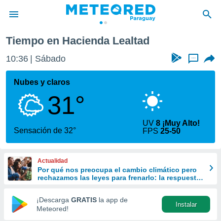
Tiempo en Hacienda Lealtad
privacidad
10:36
Sábado
...
o de
om.py
com.py) ha
Nubes y claros
ado por
31°
es para
ue la
 que se
UV
8 ¡Muy Alto!
e calidad.
Sensación de 32°
FPS
25-50
eder a este
ediante las
opciones:
Actualidad
Por qué nos preocupa el cambio climático pero
ookies y
rechazamos las leyes para frenarlo: la respuesta
e forma
de la ciencia
¡Descarga
GRATIS
la app de
Instalar
d digital
Meteored!
ada, basada