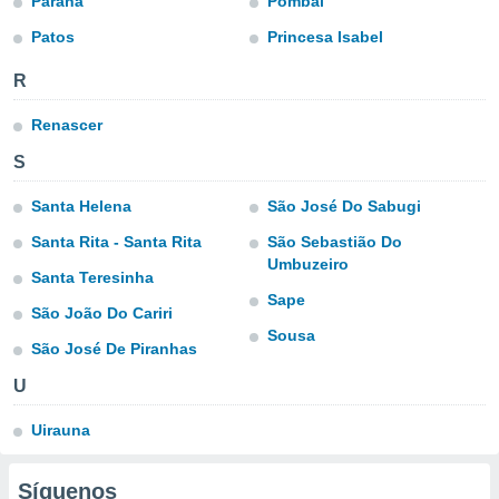
Paraná
Pombal
ón de
uedes
Patos
Princesa Isabel
uestro sitio
ed.com.py.
R
o, te
 de que
Renascer
talarán
e sean
S
para
a
Santa Helena
São José Do Sabugi
por el sitio
o se
Santa Rita - Santa Rita
São Sebastião Do
cookies para
Umbuzeiro
Santa Teresinha
Sape
nto ni para
São João Do Cariri
licidad o
Sousa
São José De Piranhas
ado, aunque
U
sualizar
general no
ada. Puedes
Uirauna
 instalación
y acceder a
Síguenos
io web a