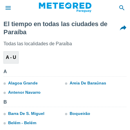
El tiempo en todas las ciudades de
privacidad
Paraíba
o de
om.py
Todas las localidades de Paraíba
com.py) ha
ado por
A - U
es para
ue la
 que se
A
e calidad.
eder a este
Alagoa Grande
Areia De Baraúnas
ediante las
opciones:
Antenor Navarro
ookies y
B
e forma
Barra De S. Miguel
Boqueirão
d digital
Belém - Belém
ada, basada