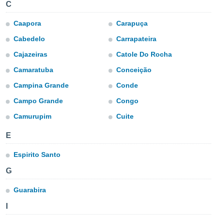
mación
C
ediante
ecnologías
Caapora
Carapuça
nos permite
Cabedelo
Carrapateira
estra
ara seguir
Cajazeiras
Catole Do Rocha
e contenido
ACEPTAR
stándares
Camaratuba
Conceição
Y
sin coste.
CONTINUAR
Campina Grande
Conde
 botón
continuar",
Campo Grande
Congo
CONFIGURACIÓN
der a la
Camurupim
Cuite
ndo la
 de todas
E
, ya sean
de nuestros
Espirito Santo
 nos
G
 y análisis
tamiento en
Guarabira
b, así como
un perfil
I
para