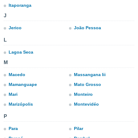
ublicidad y
Itaporanga
do en
J
 mismo.
sultar más
Jerico
João Pessoa
 en nuestra
 Cookies
y
L
ualquier
Lagoa Seca
ento
 botón
M
ación de
kies
Macedo
Massangana Iii
 disponible
e nuestra
Mamanguape
Mato Grosso
.
Mari
Monteiro
IVAMENTE,
Marizópolis
Montevidéo
P
as
 a cookies
Para
Pilar
 no aceptar