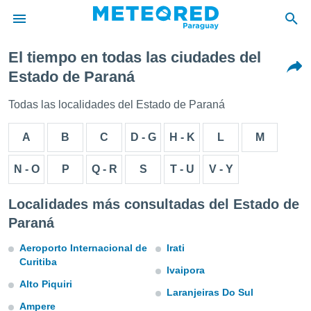
El tiempo en todas las ciudades del
privacidad
Estado de Paraná
o de
om.py
Todas las localidades del Estado de Paraná
com.py) ha
ado por
A
B
C
D - G
H - K
L
M
es para
ue la
 que se
N - O
P
Q - R
S
T - U
V - Y
e calidad.
eder a este
Localidades más consultadas del Estado de
ediante las
opciones:
Paraná
ookies y
Aeroporto Internacional de
Irati
e forma
Curitiba
Ivaipora
Alto Piquiri
d digital
Laranjeiras Do Sul
ada, basada
Ampere