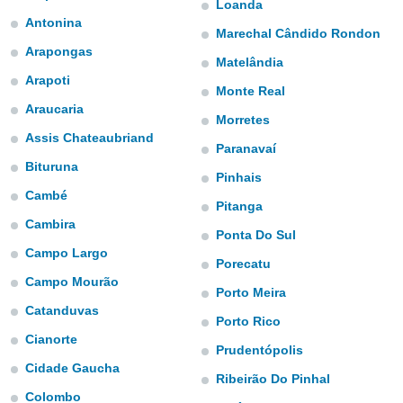
Loanda
mación
ediante
Antonina
Marechal Cândido Rondon
ecnologías
Arapongas
nos permite
Matelândia
estra
Arapoti
ara seguir
Monte Real
e contenido
Araucaria
ACEPTAR
Morretes
stándares
Y
Assis Chateaubriand
sin coste.
Paranavaí
CONTINUAR
Bituruna
 botón
Pinhais
continuar",
CONFIGURACIÓN
Cambé
der a la
Pitanga
ndo la
Cambira
Ponta Do Sul
 de todas
Campo Largo
, ya sean
Porecatu
de nuestros
Campo Mourão
 nos
Porto Meira
Catanduvas
Porto Rico
 y análisis
Cianorte
tamiento en
Prudentópolis
b, así como
Cidade Gaucha
un perfil
Ribeirão Do Pinhal
para
Colombo