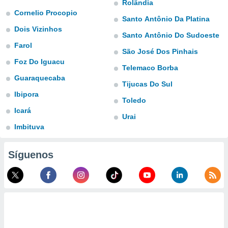
Rolândia
ublicidad y
Cornelio Procopio
Santo Antônio Da Platina
do en
Dois Vizinhos
 mismo.
Santo Antônio Do Sudoeste
sultar más
Farol
São José Dos Pinhais
 en nuestra
 Cookies
Foz Do Iguacu
y
Telemaco Borba
ualquier
Guaraquecaba
Tijucas Do Sul
ento
Ibipora
 botón
Toledo
ación de
Icará
Urai
kies
Imbituva
 disponible
e nuestra
.
Síguenos
IVAMENTE,
as
 a cookies
 no aceptar